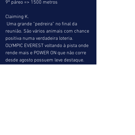
9º páreo => 1500 metros
Claiming K.
 Uma grande “pedreira” no final da 
reunião. São vários animais com chance 
positiva numa verdadeira loteria. 
OLYMPIC EVEREST voltando à pista onde 
rende mais e POWER ON que não corre 
desde agosto possuem leve destaque. 
Outros cavalos também com chance são 
BROWN HILL que vai torcer por muita 
briga na frente para atropelar forte e 
GIGANTE DE OURO que mesmo aos sete 
anos não pode ser abandonado já que 
atuará aliviado no peso. Para aqueles 
que apreciam rateios melhores o nome 
do atropelador ULTRAVENCEDOR com 53 
kg é bem lembrado. Como puderam 
observar quase tudo pode acontecer 