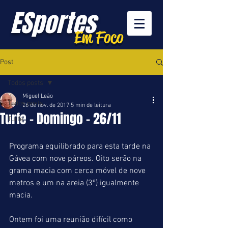
ESportes
Em Foco
Post
Todos posts
Miguel Leão
Todos posts
26 de nov. de 2017
5 min de leitura
Turfe - Domingo - 26/11
Turfe
Programa equilibrado para esta tarde na 
Gávea com nove páreos. Oito serão na 
grama macia com cerca móvel de nove 
metros e um na areia (3º) igualmente 
macia.
Ontem foi uma reunião difícil como 