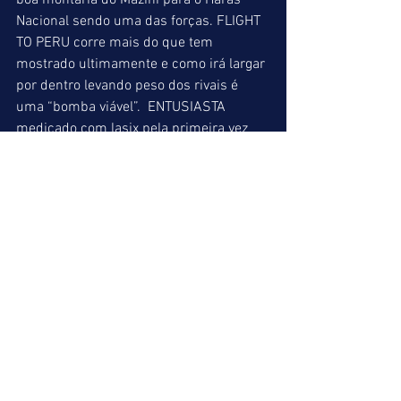
boa montaria do Mazini para o Haras 
Nacional sendo uma das forças. FLIGHT 
TO PERU corre mais do que tem 
mostrado ultimamente e como irá largar 
por dentro levando peso dos rivais é 
uma “bomba viável”.  ENTUSIASTA 
medicado com lasix pela primeira vez 
vem logo a seguir.
OLYMPIC GOKU (10) = ALUNO (07) = 
FLIGHT TO PERU (01)
INDICAÇÕES FINAIS
ACUMULADA DE VENCEDOR
1º => UNDER FIRE (06)
5º => FANBOY (02)
7º => KATATAU (09)