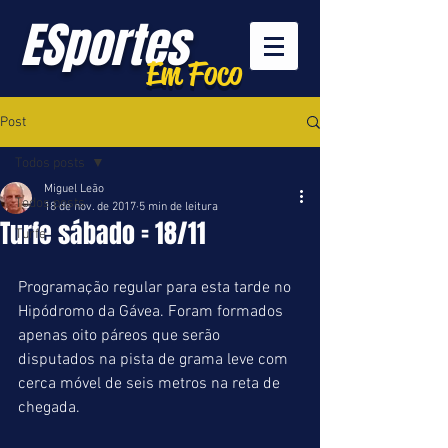
ESportes
Em Foco
Post
Todos posts
Miguel Leão
Todos posts
18 de nov. de 2017
5 min de leitura
Turfe sábado = 18/11
Turfe
Programação regular para esta tarde no 
Hipódromo da Gávea. Foram formados 
apenas oito páreos que serão 
disputados na pista de grama leve com 
cerca móvel de seis metros na reta de 
chegada.