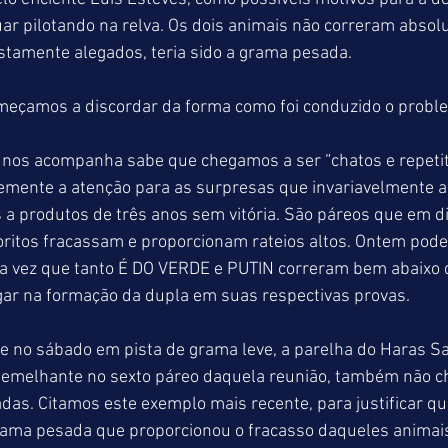
ar pilotando na relva. Os dois animais não correram abso
tamente alegados, teria sido a grama pesada.
meçamos a discordar da forma como foi conduzido o probl
nos acompanha sabe que chegamos a ser “chatos e repetiti
mente a atenção para as surpresas que invariavelmente 
a produtos de três anos sem vitória. São páreos que em d
ritos fracassam e proporcionam rateios altos. Ontem pode 
 vez que tanto É DO VERDE e PUTIN correram bem abaixo da
ar na formação da dupla em suas respectivas provas.
e no sábado em pista de grama leve, a parelha do Haras Sa
melhante no sexto páreo daquela reunião, também não ch
das. Citamos este exemplo mais recente, para justificar que
ama pesada que proporcionou o fracasso daqueles animai