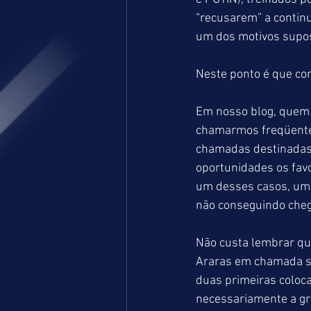
“recusarem” a continu
um dos motivos supos
Neste ponto é que co
Em nosso blog, quem 
chamarmos freqüente
chamadas destinadas 
oportunidades os favo
um desses casos, uma
não conseguindo cheg
Não custa lembrar qu
Araras em chamada se
duas primeiras coloca
necessariamente a gr