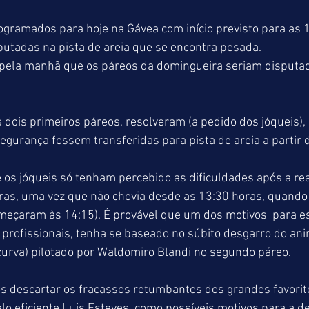
gramados para hoje na Gávea com início previsto para as 
putadas na pista de areia que se encontra pesada.
 pela manhã que os páreos da domingueira seriam disputad
gurança fossem transferidas para pista de areia a partir 
iras, uma vez que não chovia desde as 13:30 horas, quand
omeçaram às 14:15). É provável que um dos motivos  para e
 profissionais, tenha se baseado no súbito desgarro do an
curva) pilotado por Waldomiro Blandi no segundo páreo.
elo eficiente Luis Esteves, como possíveis motivos para a de