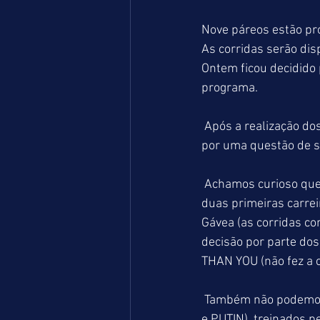
Nove páreos estão pro
As corridas serão dis
Ontem ficou decidido
programa.
 Após a realização dos dois primeiros páreos, resolveram (a pedido dos jóqueis), que as provas 
por uma questão de se
 Achamos curioso que os jóqueis só tenham percebido as dificuldades após a realização das 
duas primeiras carre
Gávea (as corridas c
decisão por parte dos
THAN YOU (não fez a 
 Também não podemos descartar os fracassos retumbantes dos grandes favoritos (É UM VERDE 
e PUTIN), treinados p