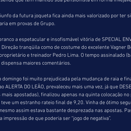
Resende que tem mantido sua pensionista em forma invejáve
aria em provas de Grupo.
ranco a espetacular e insofismável vitória de SPECIAL EN
. Direção tranqüila como de costume do excelente Vagner B
proprietário e treinador Pedro Lima. O tempo assinalado (b
 dispensa maiores comentários.
domingo foi muito prejudicada pela mudança de raia e fin
 ao ALERTA DO LEÃO, prevaleceu mais uma vez, já que DE
 mais apostadas), finalizou apenas na quinta colocação no 
eve um estranho rateio final de 9,20. Vinha de ótimo seg
esmo assim estava bastante desprezada nas apostas. Pas
 a impressão de que poderia ser “jogo de negativa”.