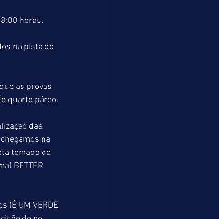
18:00 horas.
os na pista do 
do quarto páreo.
o chegamos na 
sta tomada de 
imal BETTER 
cisão de se 