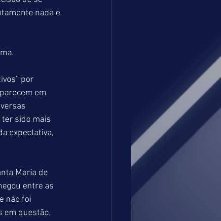
lutamente nada e 
ema.
vos” por 
aparecem em 
iversas 
ter sido mais 
 expectativa, 
nta Maria de 
egou entre as 
 não foi 
s em questão.