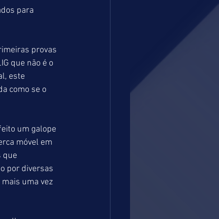
ados para 
imeiras provas 
IG que não é o 
, este 
da como se o 
feito um galope 
cerca móvel em 
 que 
o por diversas 
m mais uma vez 