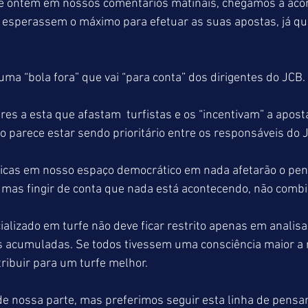
 ontem em nossos comentários matinais, chegamos a acon
e esperassem o máximo para efetuar as suas apostas, já q
uma “bola fora” que vai “para conta” dos dirigentes do JCB.
es a esta que afastam  turfistas e os “incentivam” a apos
o parece estar sendo prioritário entre os responsáveis do
ticas em nosso espaço democrático em nada afetarão o pe
mas fingir de conta que nada está acontecendo, não combi
ializado em turfe não deve ficar restrito apenas em analisar
acumuladas. Se todos tivessem uma consciência maior a r
ribuir para um turfe melhor.
de nossa parte, mas preferimos seguir esta linha de pensa