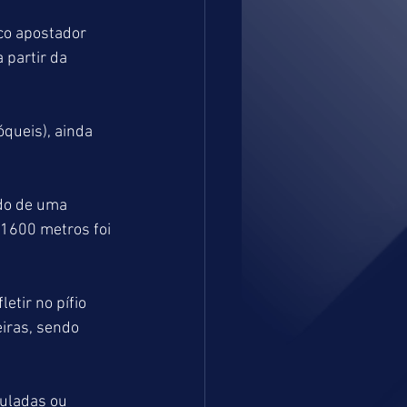
co apostador 
 partir da 
queis), ainda 
do de uma 
 1600 metros foi 
etir no pífio 
iras, sendo 
muladas ou 