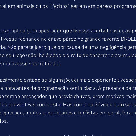
icial em animais cujos  “fechos” seriam em páreos program
xemplo algum apostador que tivesse acertado as duas pr
 estivesse fechando no oitavo páreo no grande favorito DROLL
. Não parece justo que por causa de uma negligência geral
o seu jogo (não lhe é dado o direito de encerrar a acumula
sma tivesse sido retirado).
 facilmente evitado se algum jóquei mais experiente tivesse 
ia hora antes da programação ser iniciada. A presença da 
 ao tempo ameaçador que previa chuvas, eram motivos mais
udes preventivas como esta. Mas como na Gávea o bom sens
ignorado, muitos proprietários e turfistas em geral, fora
dos.