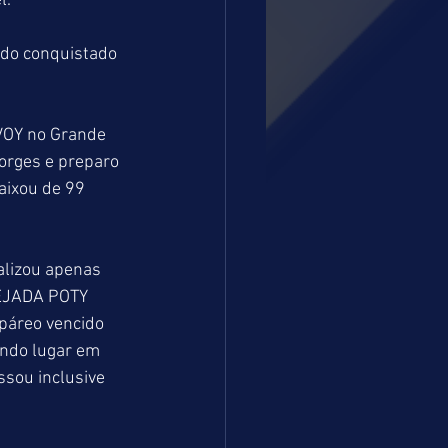
l.
VOY no Grande 
orges e preparo 
aixou de 99 
alizou apenas 
SEJADA POTY 
páreo vencido 
undo lugar em 
sou inclusive 