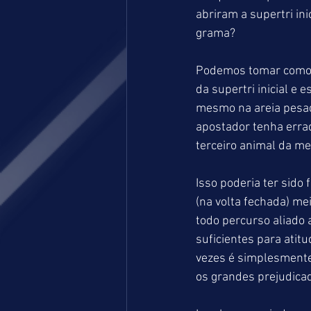
abriram a supertri in
grama?
Podemos tomar como e
da supertri inicial e
mesmo na areia pesada
apostador tenha errad
terceiro animal da me
Isso poderia ter sido
(na volta fechada) me
todo percurso aliado
suficientes para atit
vezes é simplesmente 
os grandes prejudica