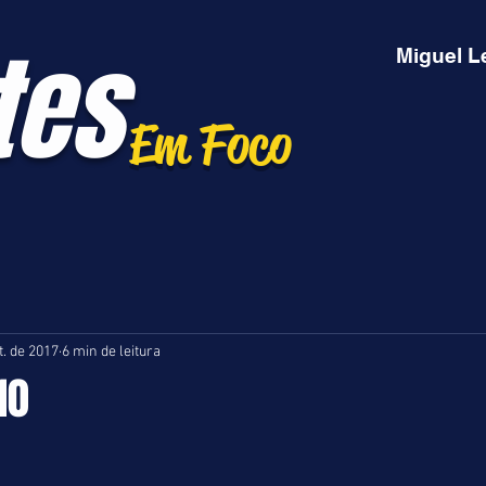
tes
Miguel L
Em Foco
t. de 2017
6 min de leitura
10