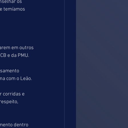
selhar os 
ue temíamos 
tarem em outros 
 JCB e da PMU.
nsamento 
na com o Leão.
 corridas e 
espeito, 
mento dentro 