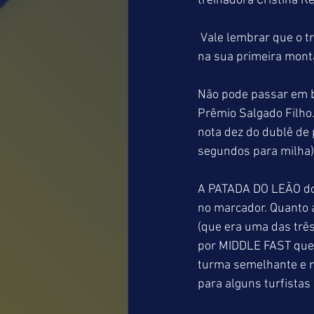
treinadora Cristina 
 Vale lembrar que o triunfo da futura joqueta fica ainda mais valorizado por ter sido conquistado 
na sua primeira mont
Não pode passar em b
Prêmio Salgado Filho
nota dez do dublê de 
segundos para milha)
A PATADA DO LEÃO do 
no marcador. Quanto
(que era uma das três
por MIDDLE FAST que t
turma semelhante e m
para alguns turfistas