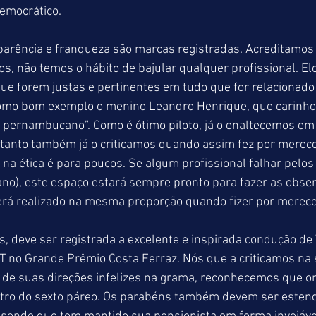
emocrático.
parência e franqueza são marcas registradas. Acreditamos
os, não temos o hábito de bajular qualquer profissional. Elog
ue forem justas e pertinentes em tudo que for relacionado
como bom exemplo o menino Leandro Henrique, que carinh
r pernambucano”. Como é ótimo piloto, já o enaltecemos em
tanto também já o criticamos quando assim fez por merecer.
a ética é para poucos. Se algum profissional falhar pelos
no), este espaço estará sempre pronto para fazer as obser
rá realizado na mesma proporção quando fizer por merecer
, deve ser registrada a excelente e inspirada condução de 
 no Grande Prêmio Costa Ferraz. Nós que a criticamos na
de suas direções infelizes na grama, reconhecemos que on
tro do sexto páreo. Os parabéns também devem ser estend