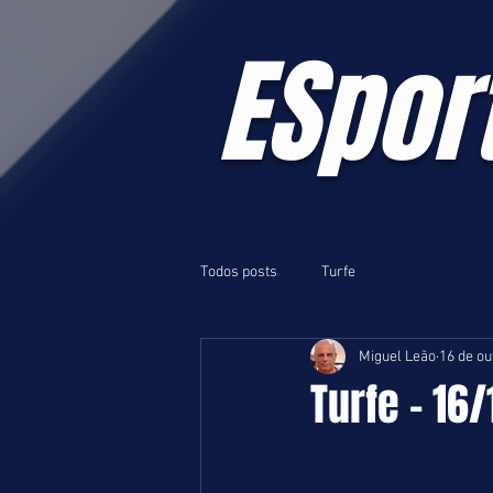
ESpor
Todos posts
Turfe
Miguel Leão
16 de ou
Turfe - 16/