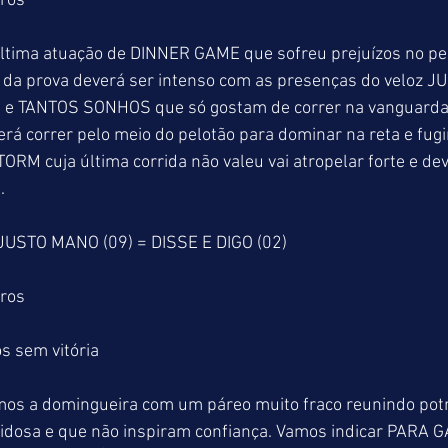
tros
o da prova deverá ser intenso com as presenças do veloz 
 e TANTOS SONHOS que só gostam de correr na vanguarda. 
rá correr pelo meio do pelotão para dominar na reta e fugir
M cuja última corrida não valeu vai atropelar forte e dev
.
JUSTO MANO (09) = DISSE E DIGO (02)
tros
s sem vitória
mos a domingueira com um páreo muito fraco reunindo pot
vidosa e que não inspiram confiança. Vamos indicar PARA