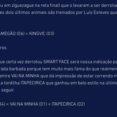
u em ziguezague na reta final) que o levaram a ser derrota
es dois últimos animais são treinados por Luis Esteves qu
AMEGÃO (06) = KINGVIC (03)
tros
certa vez derrotou SMART FACE será nossa indicação par
rada barbada porque tem muito mais fama do que realment
a entre VAI NA MINHA que dá impressão de estar correndo 
a tordilha ITAPECIRICA que ganhou em belo estilo na últim
seguir.
) = VAI NA MINHA (01) = ITAPECIRICA (02)