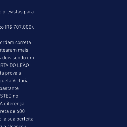
 previstas para 
o (R$ 707.000). 
ratearam mais 
s dois sendo um 
ERTA DO LEÃO 
a prova a 
ueta Victoria 
bastante 
RSTED no 
A diferença 
 reta de 600 
 a sua perfeita 
 e alcançou 