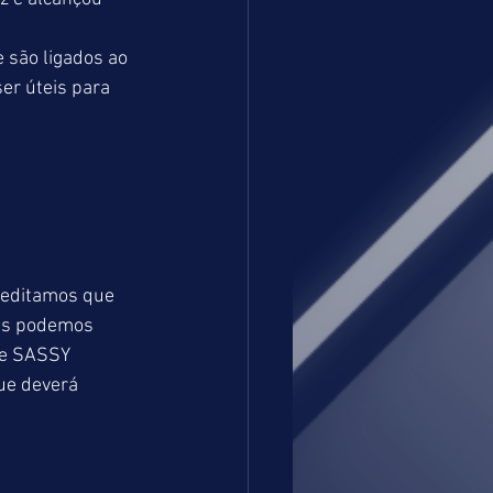
 são ligados ao 
r úteis para 
reditamos que 
ças podemos 
tre SASSY 
ue deverá 