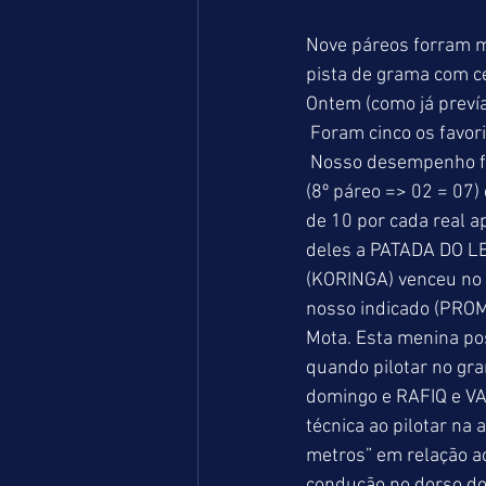
Nove páreos forram ma
pista de grama com c
Ontem (como já preví
 Foram cinco os favor
 Nosso desempenho foi bom já que acertamos cinco duplas sendo uma delas na ordem correta 
(8º páreo => 02 = 07)
de 10 por cada real a
deles a PATADA DO LE
(KORINGA) venceu no 
nosso indicado (PROM
Mota. Esta menina po
quando pilotar no gr
domingo e RAFIQ e VA
técnica ao pilotar na
metros” em relação a
condução no dorso do