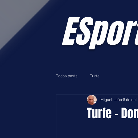
ESpor
Todos posts
Turfe
Miguel Leão
8 de out
Turfe - Do