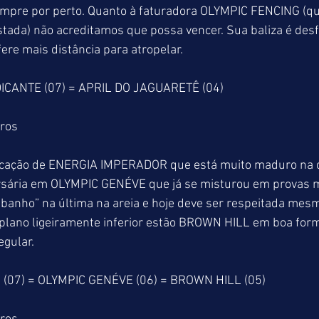
pre por perto. Quanto à faturadora OLYMPIC FENCING (qu
tada) não acreditamos que possa vencer. Sua baliza é desf
re mais distância para atropelar.
ICANTE (07) = APRIL DO JAGUARETÊ (04)
tros
dicação de ENERGIA IMPERADOR que está muito maduro na 
ersária em OLYMPIC GENÉVE que já se misturou em provas ma
banho” na última na areia e hoje deve ser respeitada mes
plano ligeiramente inferior estão BROWN HILL em boa for
egular.
07) = OLYMPIC GENÉVE (06) = BROWN HILL (05)