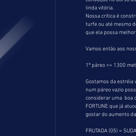
linda vitória.  
Nossa crítica é const
turfe ou até mesmo d
que ela possa melhor
Vamos então aos noss
1º páreo => 1300 me
Gostamos da estréia 
num páreo vazio possa
considerar uma  boa op
FORTUNE que já atuo
gostar do aumento da 
FRUTADA (05) = SUDA