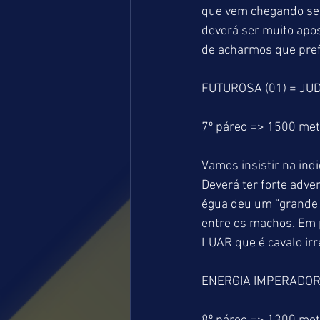
que vem chegando sem
deverá ser muito apos
de acharmos que prefe
FUTUROSA (01) = JUD
7º páreo => 1500 me
Vamos insistir na in
Deverá ter forte adv
égua deu um “grande 
entre os machos. Em 
LUAR que é cavalo irr
ENERGIA IMPERADOR (