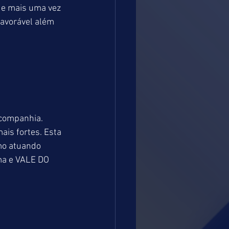
e mais uma vez 
avorável além 
companhia. 
is fortes. Esta 
mo atuando 
ma e VALE DO 