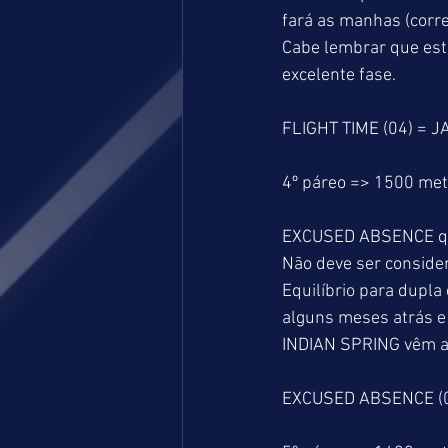
fará as manhas (corre
Cabe lembrar que est
excelente fase.
FLIGHT TIME (04) = J
4º páreo => 1500 me
EXCUSED ABSENCE que 
Não deve ser conside
Equilíbrio para dupl
alguns meses atrás e 
INDIAN SPRING vêm a 
EXCUSED ABSENCE (04