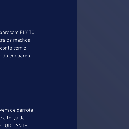
aparecem FLY TO 
ra os machos. 
conta com o 
rido em páreo 
vem de derrota 
é a força da 
 e JUDICANTE 