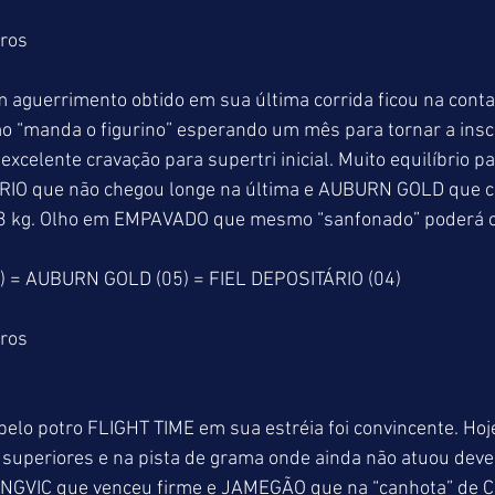
tros
guerrimento obtido em sua última corrida ficou na conta 
mo “manda o figurino” esperando um mês para tornar a insc
excelente cravação para supertri inicial. Muito equilíbrio p
ÁRIO que não chegou longe na última e AUBURN GOLD que c
 kg. Olho em EMPAVADO que mesmo “sanfonado” poderá che
 = AUBURN GOLD (05) = FIEL DEPOSITÁRIO (04)
tros
pelo potro FLIGHT TIME em sua estréia foi convincente. Ho
superiores e na pista de grama onde ainda não atuou deverá
 KINGVIC que venceu firme e JAMEGÃO que na “canhota” de C