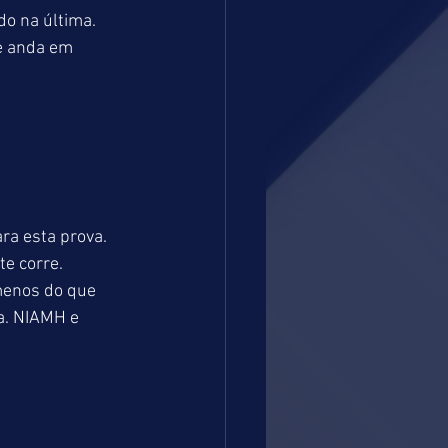
do na última. 
e anda em 
a esta prova. 
e corre. 
menos do que 
a. NIAMH e 