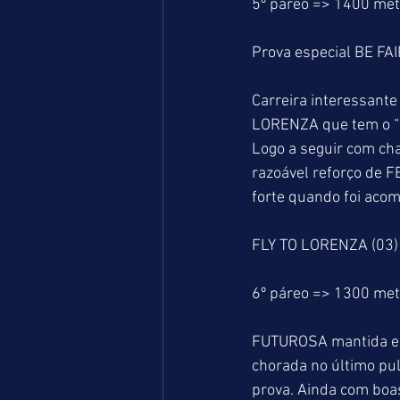
5º páreo => 1400 me
Prova especial BE FA
Carreira interessant
LORENZA que tem o “
Logo a seguir com ch
razoável reforço de 
forte quando foi acom
FLY TO LORENZA (03)
6º páreo => 1300 me
FUTUROSA mantida em
chorada no último pulo
prova. Ainda com boa