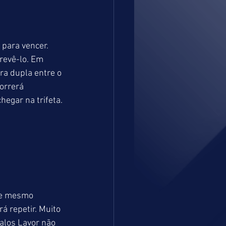
para vencer. 
revê-lo. Em 
ara dupla entre o 
orrerá 
gar na trifeta.
je mesmo 
 repetir. Muito 
alos Lavor não 