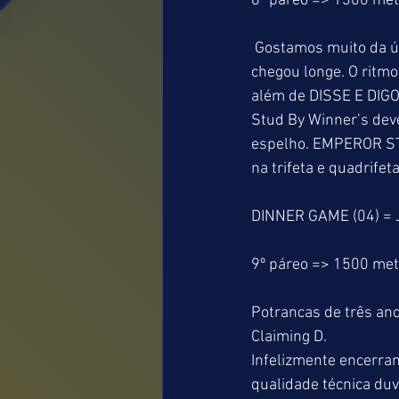
8º páreo => 1300 me
 Gostamos muito da última atuação de DINNER GAME que sofreu prejuízos no percurso e não 
chegou longe. O ritm
além de DISSE E DIGO
Stud By Winner’s deve
espelho. EMPEROR STOR
na trifeta e quadrifeta
DINNER GAME (04) = 
9º páreo => 1500 me
Potrancas de três ano
Claiming D.
Infelizmente encerra
qualidade técnica du