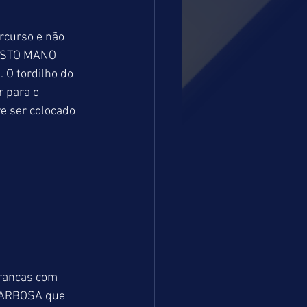
JUSTO MANO 
O tordilho do 
 para o 
e ser colocado 
rancas com 
 GARBOSA que 