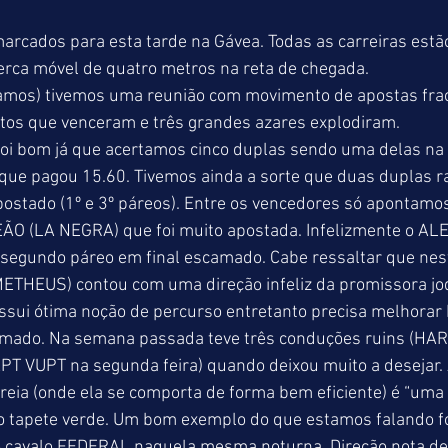
rcados para esta tarde na Gávea. Todas as carreiras estão
erca móvel de quatro metros na reta de chegada.
amos) tivemos uma reunião com movimento de apostas frac
itos que venceram e três grandes azares explodiram.
 que pagou 15.60. Tivemos ainda a sorte que duas duplas 
postado (1º e 3º páreos). Entre os vencedores só apontamo
ÃO (LA NEGRA) que foi muito apostada. Infelizmente o AL
segundo páreo em final escamado. Cabe ressaltar que nest
ETHEUS) contou com uma direção infeliz da promissora joq
ssui ótima noção de percurso entretanto precisa melhorar 
amado. Na semana passada teve três conduções ruins (HA
PT VUPT na segunda feira) quando deixou muito a desejar. 
 areia (onde ela se comporta de forma bem eficiente) é “uma
o tapete verde. Um bom exemplo do que estamos falando foi
 cavalo FEDERAL naquela mesma noturna. Direção nota dez