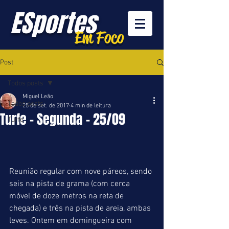
ESportes
Em Foco
Post
Todos posts
Miguel Leão
Todos posts
25 de set. de 2017
4 min de leitura
Turfe - Segunda - 25/09
Turfe
Reunião regular com nove páreos, sendo 
seis na pista de grama (com cerca 
móvel de doze metros na reta de 
chegada) e três na pista de areia, ambas 
leves. Ontem em domingueira com 