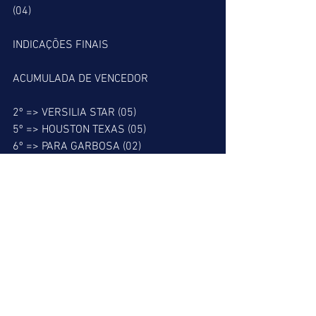
(04)
INDICAÇÕES FINAIS
ACUMULADA DE VENCEDOR
2º => VERSILIA STAR (05)
5º => HOUSTON TEXAS (05)
6º => PARA GARBOSA (02)
ACUMULADA DE PLACÉ
1º => JOE ANDRETTI (06)
2º => VERSILIA STAR (05)
5º => HOUSTON TEXAS (05)
6º => PARA GARBOSA (02)
BARBADA DO LEÃO