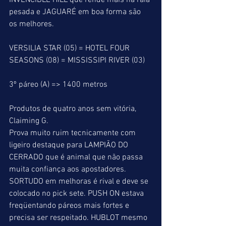
INVENCIBLE HILL que rende mais na raia 
pesada e JAGUARÉ em boa forma são 
os melhores.
VERSILIA STAR (05) = HOTEL FOUR 
SEASONS (08) = MISSISSIPI RIVER (03)
3º páreo (A) => 1400 metros
Produtos de quatro anos sem vitória, 
Claiming G.
Prova muito ruim tecnicamente com 
ligeiro destaque para LAMPIÃO DO 
CERRADO que é animal que não passa 
muita confiança aos apostadores. 
SORTUDO em melhoras é rival e deve se 
colocado no pick sete. PUSH ON estava 
freqüentando páreos mais fortes e 
precisa ser respeitado. HUBLOT mesmo 