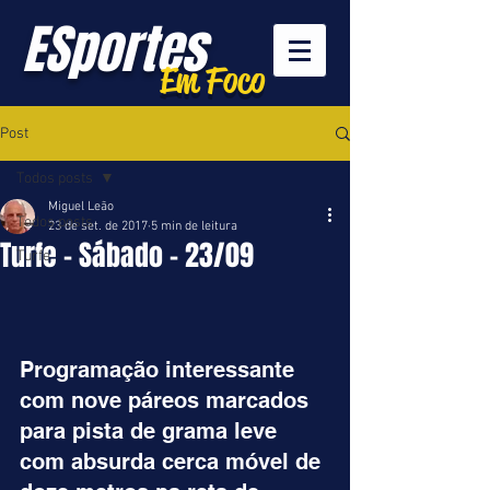
ESportes
Em Foco
Post
Todos posts
Miguel Leão
Todos posts
23 de set. de 2017
5 min de leitura
Turfe - Sábado - 23/09
Turfe
Programação interessante 
com nove páreos marcados 
para pista de grama leve 
com absurda cerca móvel de 