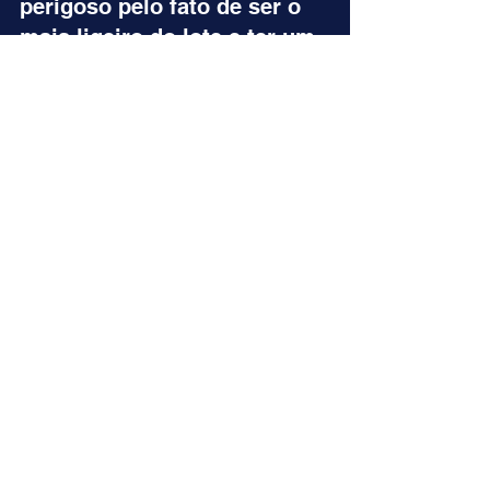
perigoso pelo fato de ser o 
mais ligeiro do lote e ter um 
ritmo de prova favorável na 
vanguarda.
ENERGIA IMPERADOR (02) = 
AUBURN GOLD (08) = 
ITAPEBA (04)
9º páreo => 2000 metros
Produtos de três anos sem 
vitória.
 GARGALO’S NIGHT basta 
confirmar sua última 
atuação para conquistar seu 
primeiro triunfo nas pistas. 