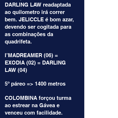
DARLING LAW readaptada 
ao quilometro irá correr 
bem. JELICCLE é bom azar, 
devendo ser cogitada para 
as combinações da 
quadrifeta.
I’MADREAMER (06) = 
EXODIA (02) = DARLING 
LAW (04)
5º páreo => 1400 metros
COLOMBINA forçou turma 
ao estrear na Gávea e 
venceu com facilidade. 