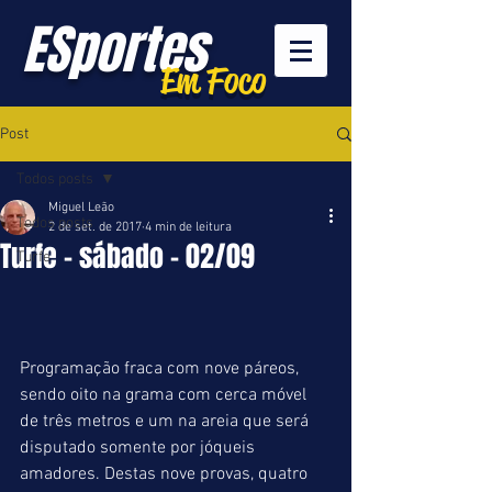
ESportes
Em Foco
Post
Todos posts
Miguel Leão
Todos posts
2 de set. de 2017
4 min de leitura
Turfe - sábado - 02/09
Turfe
Programação fraca com nove páreos, 
sendo oito na grama com cerca móvel 
de três metros e um na areia que será 
disputado somente por jóqueis 
amadores. Destas nove provas, quatro 