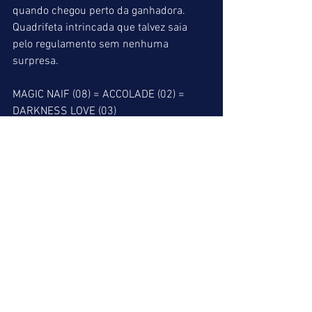
quando chegou perto da ganhadora. 
Quadrifeta intrincada que talvez saia 
pelo regulamento sem nenhuma 
surpresa.
MAGIC NAIF (08) = ACCOLADE (02) = 
DARKNESS LOVE (03)
INDICAÇÕES FINAIS
ACUMULADA DE VENCEDOR
3º: LAMPIÃO (03) = 5º: JOLIE MARI (07) = 
7º: RENOMADO (02)
ACUMULADA DE PLACÉ
1º: MÚLTIPLO (05) = 3º: LAMPIÃO (03) = 