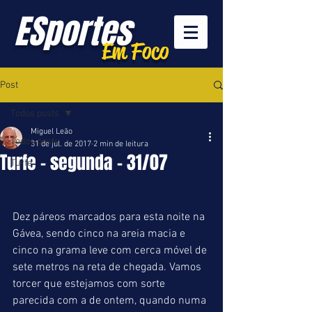
ESportes
Em Foco
Post
Todos posts
Miguel Leão
Todos posts
31 de jul. de 2017
2 min de leitura
Turfe - segunda - 31/07
Turfe
Dez páreos marcados para esta noite na 
Gávea, sendo cinco na areia macia e 
cinco na grama leve com cerca móvel de 
sete metros na reta de chegada. Vamos 
torcer que estejamos com sorte 
parecida com a de ontem, quando numa 