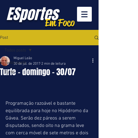
ESportes
Em Foco
Post
Todos posts
Miguel Leão
Todos posts
30 de jul. de 2017
2 min de leitura
Turfe - domingo - 30/07
Turfe
Programação razoável e bastante 
equilibrada para hoje no Hipódromo da 
Gávea. Serão dez páreos a serem 
disputados, sendo oito na grama leve 
com cerca móvel de sete metros e dois 