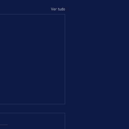
Ver tudo
 = TERÇA-FEIRA = 04.08.26 =