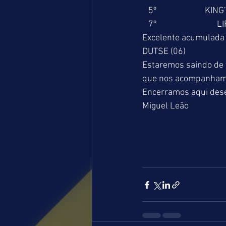
   5º                        
   7º                           
Excelente acumulada 
DUTSE (06)
Estaremos saindo de 
que nos acompanham
Encerramos aqui dese
Miguel Leão