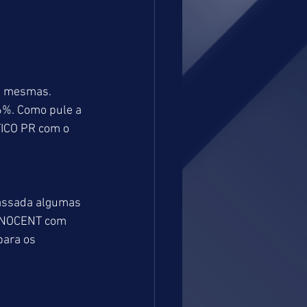
as mesmas. 
6%. Como pule a 
ICO PR com o 
assada algumas 
INNOCENT com 
para os 