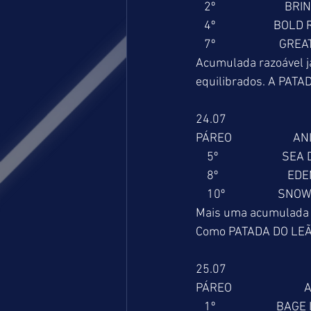
   2º                         
   4º                     B
   7º                       G
Acumulada razoável j
equilibrados. A PATA
24.07
PÁREO                      
    5º                       S
    8º                         
    10º                   SN
Mais uma acumulada a
Como PATADA DO LEÃO,
25.07
PÁREO                       
   1º                      B