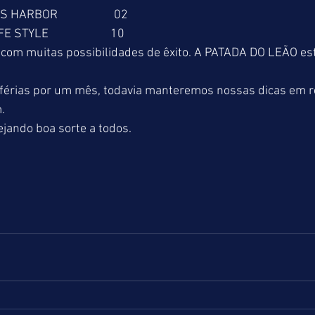
KING’S HARBOR                    02
   LIFE STYLE                      10
com muitas possibilidades de êxito. A PATADA DO LEÃO está
férias por um mês, todavia manteremos nossas dicas em re
.
jando boa sorte a todos.