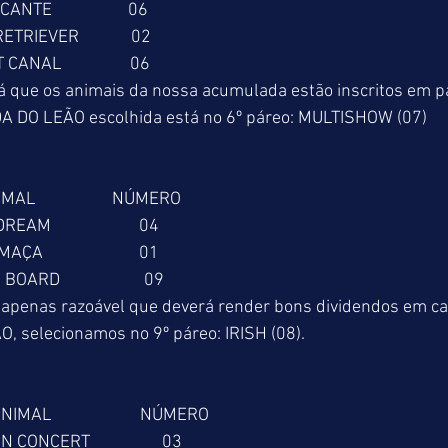
BRINCANTE                   06
OLD RETRIEVER             02
REAT CANAL                 06
á que os animais da nossa acumulada estão inscritos em p
DA DO LEÃO escolhida está no 6º páreo: MULTISHOW (07)
ANIMAL                   NÚMERO
EA DREAM                      04
EDEMAÇA                        01
OW BOARD                     09
penas razoável que deverá render bons dividendos em ca
 selecionamos no 9º páreo: IRISH (08).
   ANIMAL                      NÚMERO
AGE IN CONCERT                  03