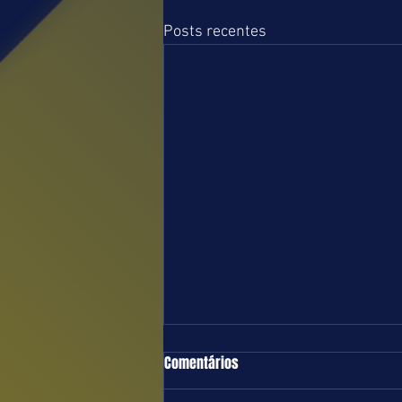
Posts recentes
TURFE = DOMINGO = 09.08.26 = SP
Comentários
Boa e equilibrada programação