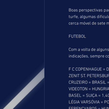
Boas perspectivas par
turfe, algumas dific
cerca móvel de sete 
FUTEBOL
Com a volta de algun
indicações, sempre co
F C COPENHAGUE = D
ZENIT ST. PETERSBUR
CRUZEIRO = BRASIL =
VIDEOTON = HUNGRIA
BASEL = SUIÇA = 1,4
LÉGIA VARSÓVIA = PO
FERENCVAROS = HUN