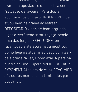
sucessivas mudanças de cocheira é um 
azar bem apostado e que poderá ser a 
“salvação da lavoura”. Para dupla 
apontaremos o ligeiro UNDER FIRE que 
atuou bem na grama ao estrear. FIEL 
DEPOSITÁRIO vindo de bom segundo 
lugar, deverá vender muito jogo, sendo 
uma das forças. ESECUTORE tem boa 
raça, todavia até agora nada mostrou. 
Como hoje irá atuar medicado com lasix 
pela primeira vez, é bom azar. A parelha 
quatro do Black Opal Stud (EU QUERO e 
EXPONENTIAL) além do veloz DEVOLVIDO 
são outros nomes bem lembrados para 
quadrifeta.
NONSTOP BENNY (10) = UNDER FIRE (09) 
= FIEL DEPOSITÁRIO (07)