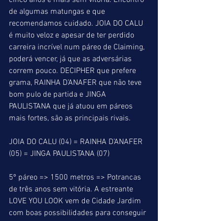
cinco anos e mais sem vitória. Encontro 
de algumas matungas e que 
recomendamos cuidado. JOIA DO CALU 
é muito veloz e apesar de ter perdido 
carreira incrível num páreo de Claiming, 
poderá vencer, já que as adversárias 
correm pouco. DECIPHER que prefere 
grama, RAINHA D’ANAFER que não teve 
bom pulo de partida e JINGA 
PAULISTANA que já atuou em páreos 
mais fortes, são as principais rivais.
JOIA DO CALU (04) = RAINHA D’ANAFER 
(05) = JINGA PAULISTANA (07)
5º páreo => 1500 metros => Potrancas 
de três anos sem vitória. A estreante 
LOVE YOU LOOK vem de Cidade Jardim 
com boas possibilidades para conseguir 