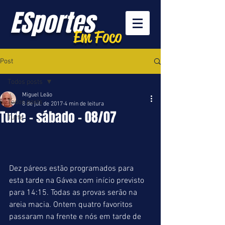
ESportes
Em Foco
Post
Todos posts
Miguel Leão
Todos posts
8 de jul. de 2017
4 min de leitura
Turfe - sábado - 08/07
Turfe
Dez páreos estão programados para 
esta tarde na Gávea com início previsto 
para 14:15. Todas as provas serão na 
areia macia. Ontem quatro favoritos 
passaram na frente e nós em tarde de 