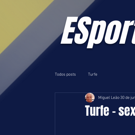
ESpor
Todos posts
Turfe
Miguel Leão
30 de ju
Turfe - se