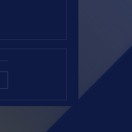
 = TERÇA-FEIRA = 04.08.26 =
amação regular e sem
es atrativos esta noite no
romo da Gávea. A partir das
ras, teremos quatro páreos
eia e três na grama, ambas
. Ontem numa noturna com
s surpresa