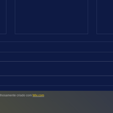
FUTEBOL = DICAS DE 08 a 09.08.26
TURFE
RJ
Tivemos um reaparecimento
apenas regular com acerto de seis
Progr
jogos entre os dez destacados.
maior
Vamos obter provavelmente
Hipód
melhor performance nesta
18 ho
oportunidade, apesar de os
na ar
principais campeonatos europeus
leves
hosamente criado com
Wix.com
pouca