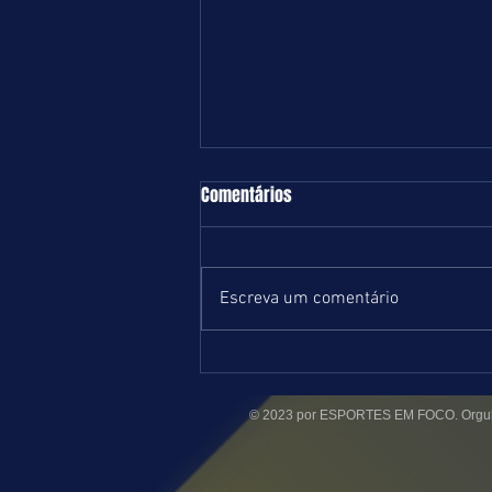
TURFE = DOMINGO = 09.08.26 = SP
Comentários
Boa e equilibrada programação
marcada para o próximo domingo
no Hipódromo de Cidade Jardim.
Escreva um comentário
Com início previsto para 13 horas,
serão nove páreos na grama e um
na areia, ambas leves. Estamos
postando
© 2023 por ESPORTES EM FOCO. Orgul