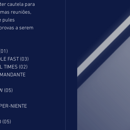
er cautela para 
imas reuniões, 
 pules 
provas a serem 
(01)
LE FAST (03)
L TIMES (02)
COMANDANTE 
W (05)
 PER-NIENTE 
 (05)