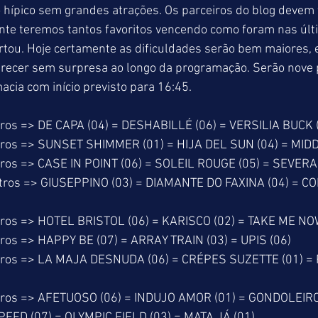
 hípico sem grandes atrações. Os parceiros do blog devem t
ente teremos tantos favoritos vencendo como foram nas últ
tou. Hoje certamente as dificuldades serão bem maiores, e
recer sem surpresa ao longo da programação. Serão nove 
acia com início previsto para 16:45.
ros => DE CAPA (04) = DESHABILLÉ (06) = VERSILIA BUCK 
tros => SUNSET SHIMMER (01) = HIJA DEL SUN (04) = MIDD
ros => CASE IN POINT (06) = SOLEIL ROUGE (05) = SEVERA
etros => GIUSEPPINO (03) = DIAMANTE DO FAXINA (04) = 
tros => HOTEL BRISTOL (06) = KARISCO (02) = TAKE ME NO
ros => HAPPY BE (07) = ARRAY TRAIN (03) = UPIS (06)
tros => LA MAJA DESNUDA (06) = CRÉPES SUZETTE (01) =
tros => AFETUOSO (06) = INDUJO AMOR (01) = GONDOLEIRO
EED (07) = OLYMPIC FIELD (03) = MATA JÁ (01)