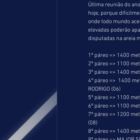
Última reunião do ano
hoje, porque dificilm
onde todo mundo acer
elevadas poderão apa
disputadas na areia m
1º páreo => 1400 met
2º páreo => 1100 me
3º páreo => 1400 met
4º páreo =>  1400 m
RODRIGO (06)
5º páreo => 1100 me
6º páreo => 1100 met
7º páreo => 1200 me
(08)
8º páreo => 1400 me
9º páreo => MAJOR SP