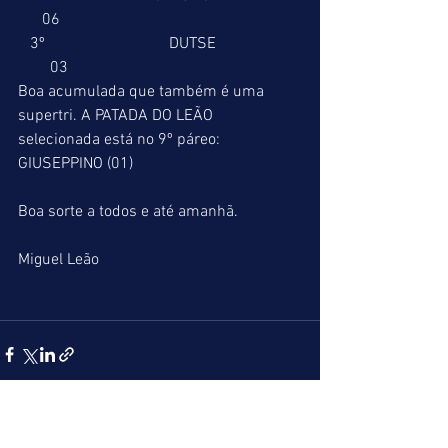
      06
   3º                               DUTSE                     
        03
Boa acumulada que também é uma 
supertri. A PATADA DO LEÃO 
selecionada está no 9º páreo: 
GIUSEPPINO (01)
Boa sorte a todos e até amanhã.
Miguel Leão                 