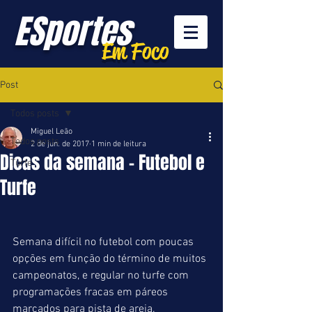
ESportes
Em Foco
Post
Todos posts
Miguel Leão
Todos posts
2 de jun. de 2017
1 min de leitura
Dicas da semana - Futebol e
Turfe
Turfe
Semana difícil no futebol com poucas 
opções em função do término de muitos 
campeonatos, e regular no turfe com 
programações fracas em páreos 
marcados para pista de areia.