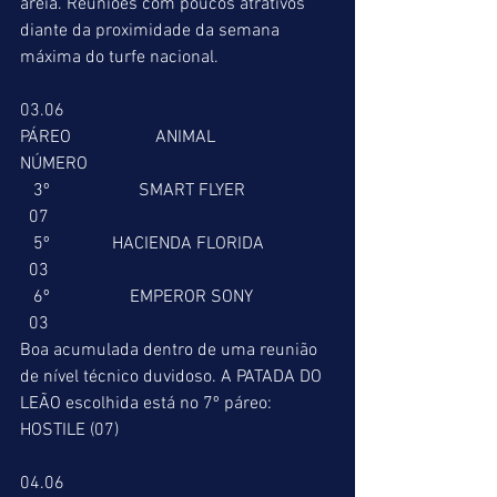
areia. Reuniões com poucos atrativos 
diante da proximidade da semana 
máxima do turfe nacional.
03.06
PÁREO                   ANIMAL                        
NÚMERO
   3º                    SMART FLYER                    
  07
   5º              HACIENDA FLORIDA                
  03
   6º                  EMPEROR SONY                  
  03
Boa acumulada dentro de uma reunião 
de nível técnico duvidoso. A PATADA DO 
LEÃO escolhida está no 7º páreo: 
HOSTILE (07)
04.06