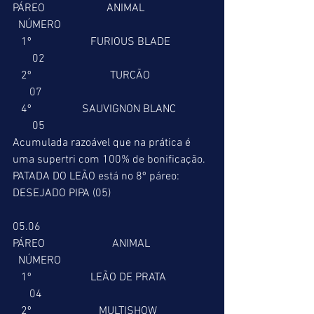
PÁREO                      ANIMAL                        
  NÚMERO
   1º                     FURIOUS BLADE              
       02
   2º                            TURCÃO                      
      07
   4º                  SAUVIGNON BLANC            
       05
Acumulada razoável que na prática é 
uma supertri com 100% de bonificação. 
PATADA DO LEÃO está no 8º páreo: 
DESEJADO PIPA (05)
05.06
PÁREO                        ANIMAL                      
  NÚMERO
   1º                     LEÃO DE PRATA                
      04
   2º                        MULTISHOW                   