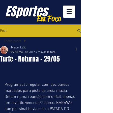
ESportes
Em Foco
Post
Todos posts
Miguel Leão
Todos posts
29 de mai. de 2017
4 min de leitura
Turfe - Noturna - 29/05
Turfe
Programação regular com dez páreos 
marcados para pista de areia macia. 
Ontem numa reunião bem difícil, apenas 
um favorito venceu (3º páreo: KAIOWA) 
que por sinal havia sido a PATADA DO 