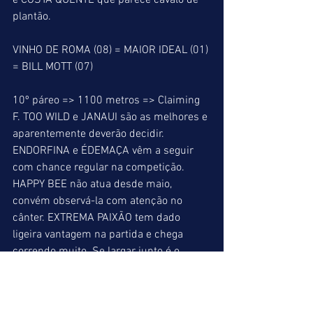
e COSTA QUENTE que parece cavalo de 
plantão.
VINHO DE ROMA (08) = MAIOR IDEAL (01) 
= BILL MOTT (07)
10º páreo => 1100 metros => Claiming 
F. TOO WILD e JANAUI são as melhores e 
aparentemente deverão decidir. 
ENDORFINA e ÉDEMAÇA vêm a seguir 
com chance regular na competição. 
HAPPY BEE não atua desde maio, 
convém observá-la com atenção no 
cânter. EXTREMA PAIXÃO tem dado 
ligeira vantagem na partida e chega 
correndo muito. Se largar junto é o 
melhor azar.
TOO WILD (08) = JANAUI (09) = 