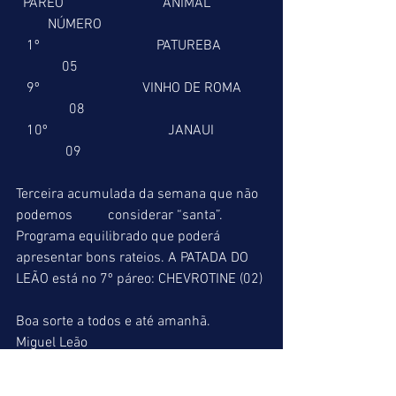
  PÁREO                            ANIMAL                
         NÚMERO
   1º                                 PATUREBA             
             05
   9º                             VINHO DE ROMA       
               08
   10º                                  JANAUI               
              09
Terceira acumulada da semana que não 
podemos          considerar “santa”. 
Programa equilibrado que poderá 
apresentar bons rateios. A PATADA DO 
LEÃO está no 7º páreo: CHEVROTINE (02)
Boa sorte a todos e até amanhã.
Miguel Leão