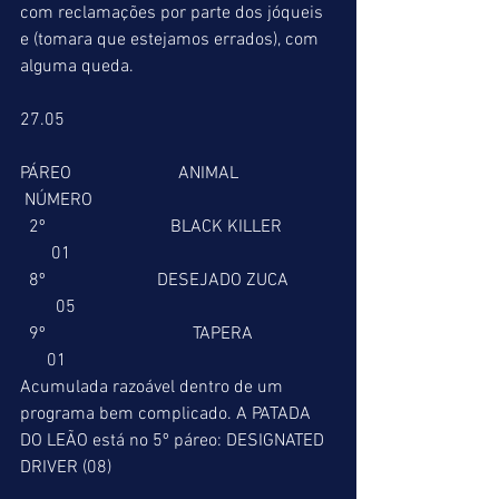
com reclamações por parte dos jóqueis 
e (tomara que estejamos errados), com 
alguma queda.
27.05
PÁREO                        ANIMAL                      
 NÚMERO
  2º                            BLACK KILLER            
       01
  8º                         DESEJADO ZUCA          
        05
  9º                                 TAPERA                  
      01
Acumulada razoável dentro de um 
programa bem complicado. A PATADA 
DO LEÃO está no 5º páreo: DESIGNATED 
DRIVER (08)