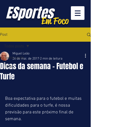
ESportes
Em Foco
Post
Todos posts
Miguel Leão
Todos posts
26 de mai. de 2017
2 min de leitura
Dicas da semana - Futebol e
Turfe
Turfe
Boa expectativa para o futebol e muitas 
dificuldades para o turfe, é nossa 
previsão para este próximo final de 
semana.