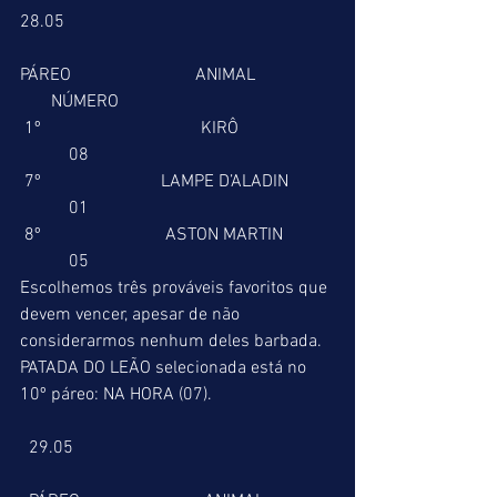
28.05
PÁREO                            ANIMAL                  
       NÚMERO
 1º                                    KIRÔ                     
           08
 7º                           LAMPE D’ALADIN          
           01
 8º                            ASTON MARTIN           
           05
Escolhemos três prováveis favoritos que 
devem vencer, apesar de não 
considerarmos nenhum deles barbada.
PATADA DO LEÃO selecionada está no 
10º páreo: NA HORA (07).
  29.05