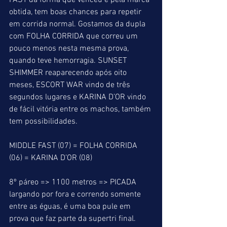
FAST da forma que venceu e pela marca 
obtida, tem boas chances para repetir 
em corrida normal. Gostamos da dupla 
com FOLHA CORRIDA que correu um 
pouco menos nesta mesma prova, 
quando teve hemorragia. SUNSET 
SHIMMER reaparecendo após oito 
meses, ESCORT WAR vindo de três 
segundos lugares e KARINA D’OR vindo 
de fácil vitória entre os machos, também 
tem possibilidades.
MIDDLE FAST (07) = FOLHA CORRIDA 
(06) = KARINA D’OR (08)
8º páreo => 1100 metros => PICADA 
largando por fora e correndo somente 
entre as éguas, é uma boa pule em 
prova que faz parte da supertri final. 