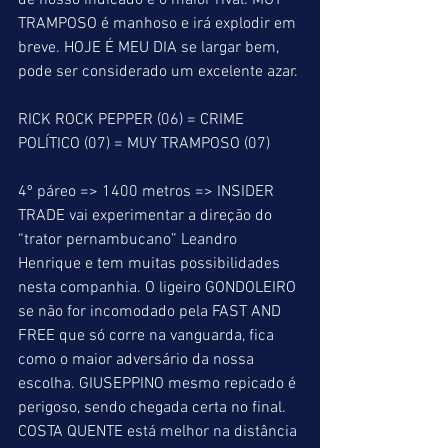
de nosso indicado é o maior rival. MUY 
TRAMPOSO é manhoso e irá explodir em 
breve. HOJE É MEU DIA se largar bem, 
pode ser considerado um excelente azar.
RICK ROCK PEPPER (06) = CRIME 
POLÍTICO (07) = MUY TRAMPOSO (07)
4º páreo => 1400 metros => INSIDER 
TRADE vai experimentar a direção do 
“trator pernambucano” Leandro 
Henrique e tem muitas possibilidades 
nesta companhia. O ligeiro GONDOLEIRO 
se não for incomodado pela FAST AND 
FREE que só corre na vanguarda, fica 
como o maior adversário da nossa 
escolha. GIUSEPPINO mesmo repicado é 
perigoso, sendo chegada certa no final. 
COSTA QUENTE está melhor na distância 