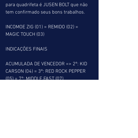
para quadrifeta é JUSEN BOLT que não 
tem confirmado seus bons trabalhos.
INCOMOE ZIG (01) = REMIDO (02) = 
MAGIC TOUCH (03)
INDICAÇÕES FINAIS
ACUMULADA DE VENCEDOR => 2º: KID 
CARSON (04) = 3º: RED ROCK PEPPER 
(05) = 7º: MIDDLE FAST (07)
ACUMULADA DE PLACÉ => 2º: KID 
CARSON (04) = 3º: RED ROCK PEPPER 
(05) = 7º: MIDDLE FAST (07) = 9º: 
INCOMOE ZIG (01)
BARBADA DO LEÃO => 2º => KID 
CARSON (04)
MELHOR PLACÉ => 9º => INCOMOE ZIG 