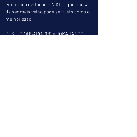
em franca evolução e NIKITO que apesar 
de ser mais velho pode ser visto como o 
melhor azar.
DESEJO OUSADO (08) = JOKA TANGO 
(03) = LIFE STYLE (01)
9º páreo => 1400 metros => Produtos 
de três anos sem vitória. Chamada 
sujeita a surpresas devendo ser 
decidida entre o estreante ELPHO 
CAÇADOR que traz três triunfos do 
Paraná, SEE THE SKY que correu menos 
na última quando largou em baliza 
desfavorável e KRISS KRINGLE que 
reaparece após cinco meses de 
ausência das pistas. BAR LIGHT e 
NONSTOP BENNY largarão muito por 