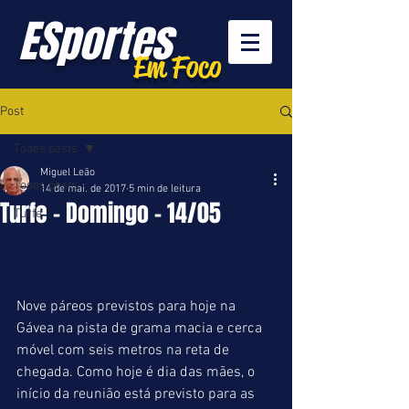
ESportes
Em Foco
Post
Todos posts
Miguel Leão
Todos posts
14 de mai. de 2017
5 min de leitura
Turfe - Domingo - 14/05
Turfe
Nove páreos previstos para hoje na 
Gávea na pista de grama macia e cerca 
móvel com seis metros na reta de 
chegada. Como hoje é dia das mães, o 
início da reunião está previsto para as 