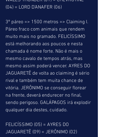
WALES THUNDER (01) = CHEVROTINE 
(04) = LORD D’ANAFER (06)
3º páreo => 1500 metros => Claiming I. 
Páreo fraco com animais que rendem 
muito mais no gramado. FELICÍSSIMO 
está melhorando aos poucos e nesta 
chamada é nome forte. Não é mais o 
mesmo cavalo de tempos atrás, mas 
mesmo assim poderá vencer. AYRES DO 
JAGUARETÊ de volta ao claiming é sério 
rival e também tem muita chance de 
vitória. JERÔNIMO se conseguir florear 
na frente, deverá endurecer no final, 
sendo perigoso. GALÁPAGOS irá explodir 
qualquer dia destes, cuidado.
FELICÍSSIMO (05) = AYRES DO 
JAGUARETÊ (09) = JERÔNIMO (02)