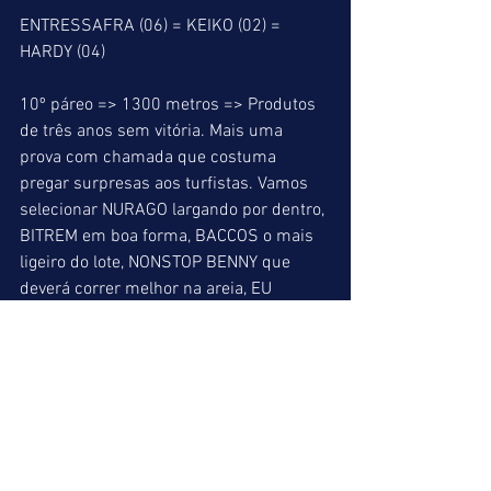
ENTRESSAFRA (06) = KEIKO (02) = 
HARDY (04)
10º páreo => 1300 metros => Produtos 
de três anos sem vitória. Mais uma 
prova com chamada que costuma 
pregar surpresas aos turfistas. Vamos 
selecionar NURAGO largando por dentro, 
BITREM em boa forma, BACCOS o mais 
ligeiro do lote, NONSTOP BENNY que 
deverá correr melhor na areia, EU 
QUERO que vai gostar do aumento da 
distância, FIEL DEPOSITÁRIO sempre 
comentado e NAPERON que está 
sempre por perto, como os melhores. 
Páreo que deverá apresentar ótimo 
rateio para a quadrifeta.