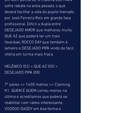
um bom percurso. A maioria dos rivais 
sofre rebate na areia pesada, o que 
deverá facilitar a vida do pupilo treinado 
por José Ferreira Reis em grande fase 
profissional. Difícil a dupla entre 
DESEJADO AMOR que melhorou muito, 
QUE AZ que poderá ter um train 
favorável, ROCCO DAY que também é 
lameiro e DESEJADO PIPA vindo de fácil 
vitória em turma mais fraca.
HELÊNICO (02) = QUE AZ (05) = 
DESEJADO PIPA (08)
7º páreo => 1400 metros => Claiming 
K1. QUEM É QUEM correu menos na 
última e acreditamos que poderá se 
reabilitar com rateio interessante. 
VOODOO DADDY em boa forma e 