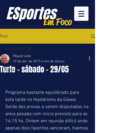
ESportes
Em Foco
Post
Todos posts
Miguel Leão
Todos posts
29 de abr. de 2017
4 min de leitura
Turfe - sábado - 29/05
Turfe
Programa bastante equilibrado para 
esta tarde no Hipódromo da Gávea. 
Serão dez provas a serem disputadas na 
areia pesada com início previsto para as 
14:15 hs. Ontem em reunião difícil onde 
apenas dois favoritos venceram, tivemos 