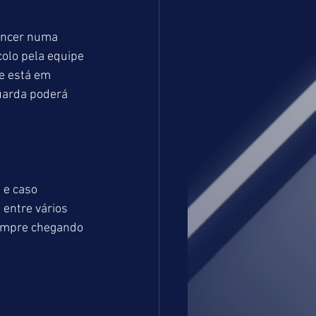
encer numa 
olo pela equipe 
e está em 
uarda poderá 
 e caso 
 entre vários 
empre chegando 