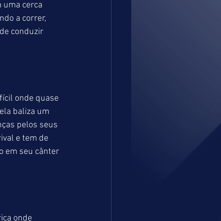
m uma cerca 
do a correr, 
 de conduzir 
fícil onde quase 
ela baliza um 
ças pelos seus 
val e tem de 
o em seu cânter 
ica onde 