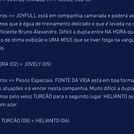
tros => JOYFULL está em companhia camarada e poderá v
os que é égua de treinamento delicado e que é levada no c
ficiente Bruno Alexandre. Difícil a dupla entre NA HORA qu
o de ótima exibição e UMA MISS que se tiver folga na vang
is.
RA (02) = JOVELY (05)
ros => Pesos Especiais. FONTE DA VIDA está em boa forma
 atuações irá vencer nesta companhia. Muito difícil a dupla
mos pelo veloz TURCÃO para o segundo lugar. HELIANTO s
om azar.
 TURCÃO (08) = HELIANTO (06)