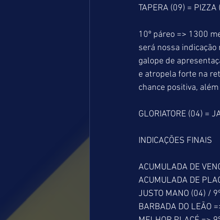
TAPERA (09) = PIZZA 
10º páreo => 1300 me
será nossa indicação
galope de apresentaç
e atropela forte na 
chance positiva, alé
GLORIATORE (04) = J
INDICAÇÕES FINAIS
ACUMULADA DE VENCED
ACUMULADA DE PLACÉ =
JUSTO MANO (04) / 9º
BARBADA DO LEÃO =>