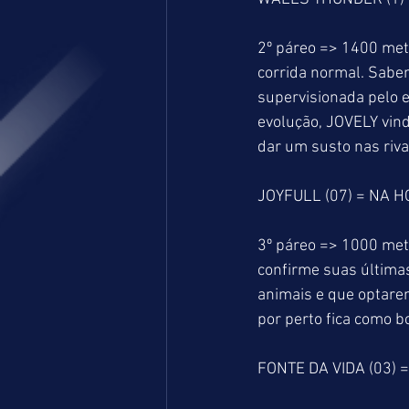
2º páreo => 1400 me
corrida normal. Sabem
supervisionada pelo e
evolução, JOVELY vind
dar um susto nas riva
JOYFULL (07) = NA HO
3º páreo => 1000 met
confirme suas últimas
animais e que optare
por perto fica como b
FONTE DA VIDA (03) =