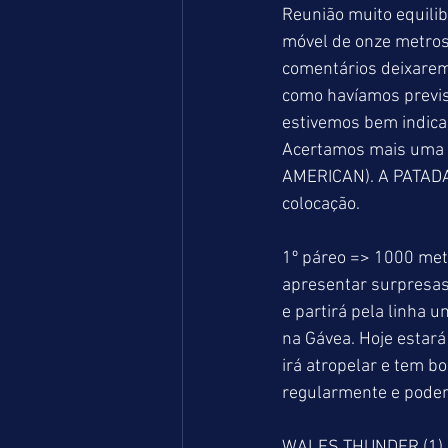
Reunião muito equili
móvel de onze metros 
comentários deixarem
como havíamos previs
estivemos bem indican
Acertamos mais uma 
AMERICAN). A PATADA
colocação.
1º páreo => 1000 met
apresentar surpresas
e partirá pela linha 
na Gávea. Hoje estará
irá atropelar e tem b
regularmente e poderá
WALES THUNDER (1) =