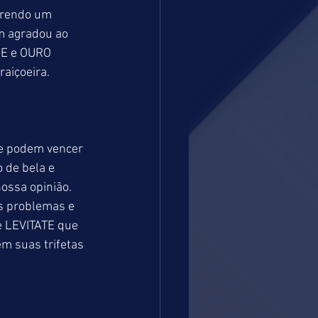
rrendo um 
 agradou ao 
ME e OURO 
raiçoeira.
e podem vencer 
de bela e 
ossa opinião. 
s problemas e 
e LEVITATE que 
m suas trifetas 