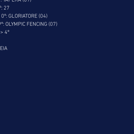
: TAPERA (09)
: 27
0º: GLORIATORE (04)
º: OLYMPIC FENCING (07)
> 4º
EIA