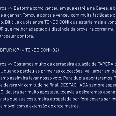
ros => Da forma como venceu em sua estréia na Gávea, é b
 a ganhar. Tomou a ponta e venceu com muita facilidade o
o. Difícil a dupla entre TONDO DONI que estaria mais à vo
UR que melhor adaptado à distância da prova irá correr mui
ropelar por fora.
BITUR (07) = TONDO DONI (02)
ros => Gostamos muito da derradeira atuação de TAPERA 
al, quando perdeu as primeiras colocações. Vai largar em ba
smo assim irá levar nosso voto. Para dupla apontaremos 
m e deverá vir com tudo no final. DESPACHADA sempre espe
  deverá ser muito apostada, todavia a deixaremos apenas 
vista que sua costumeira atropelada por fora deverá ser mu
ca móvel com a extensão de onze metros.