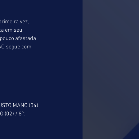
rimeira vez, 
ta em seu 
pouco afastada 
LSO segue com 
JUSTO MANO (04)
(02) / 8º: 