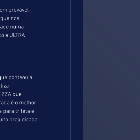
em provável 
 que nos 
ntade numa 
to e ULTRA 
que ponteou a 
liza 
PIZZA que 
rada é o melhor 
para trifeta e 
ito prejudicada 