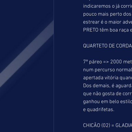
indicaremos o já cor
pouco mais perto do
estrear é o maior adv
PRETO têm boa raça e 
QUARTETO DE CORDAS
7º páreo => 2000 met
num percurso normal.
apertada vitória quan
Dos demais, é aguar
que não gosta de cor
ganhou em belo estil
e quadrifetas.
CHICÃO (02) = GLADI