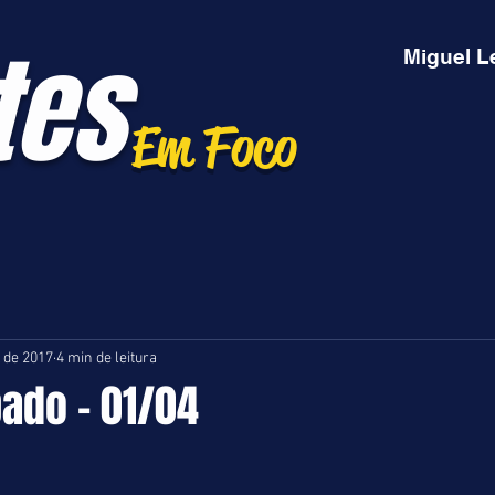
tes
Miguel L
Em Foco
. de 2017
4 min de leitura
bado - 01/04