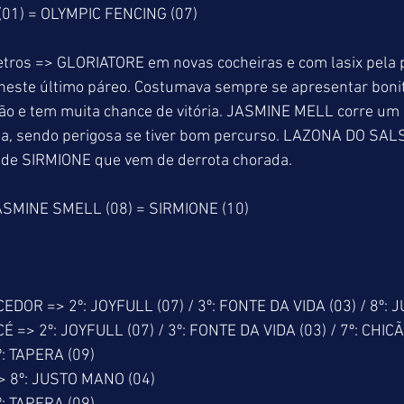
(01) = OLYMPIC FENCING (07)
tros => GLORIATORE em novas cocheiras e com lasix pela p
 neste último páreo. Costumava sempre se apresentar boni
ão e tem muita chance de vitória. JASMINE MELL corre um 
reta, sendo perigosa se tiver bom percurso. LAZONA DO SA
m de SIRMIONE que vem de derrota chorada.
ASMINE SMELL (08) = SIRMIONE (10)
OR => 2º: JOYFULL (07) / 3º: FONTE DA VIDA (03) / 8º: 
> 2º: JOYFULL (07) / 3º: FONTE DA VIDA (03) / 7º: CHICÃO 
: TAPERA (09)
 8º: JUSTO MANO (04)