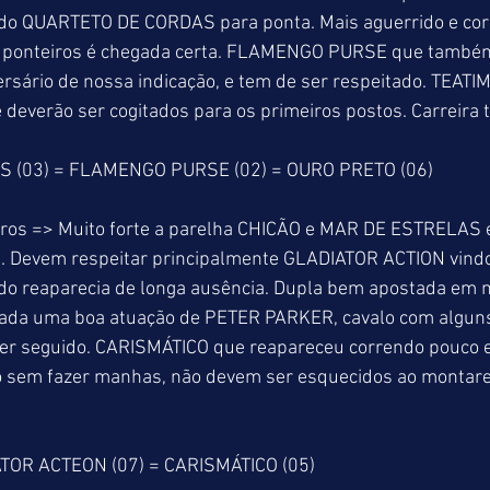
rido QUARTETO DE CORDAS para ponta. Mais aguerrido e co
s ponteiros é chegada certa. FLAMENGO PURSE que também
ersário de nossa indicação, e tem de ser respeitado. TEATI
deverão ser cogitados para os primeiros postos. Carreira t
 (03) = FLAMENGO PURSE (02) = OURO PRETO (06)
ros => Muito forte a parelha CHICÃO e MAR DE ESTRELAS 
 Devem respeitar principalmente GLADIATOR ACTION vindo 
do reaparecia de longa ausência. Dupla bem apostada em n
dada uma boa atuação de PETER PARKER, cavalo com algun
rer seguido. CARISMÁTICO que reapareceu correndo pouco 
o sem fazer manhas, não devem ser esquecidos ao montare
ATOR ACTEON (07) = CARISMÁTICO (05)