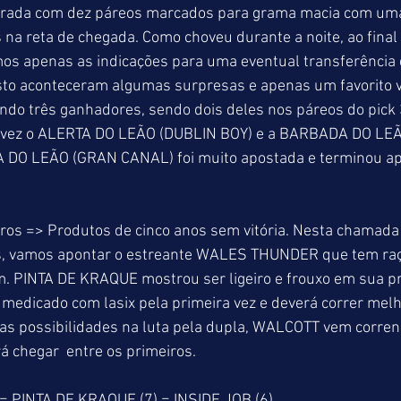
brada com dez páreos marcados para grama macia com uma
na reta de chegada. Como choveu durante a noite, ao final
os apenas as indicações para uma eventual transferência 
to aconteceram algumas surpresas e apenas um favorito v
do três ganhadores, sendo dois deles nos páreos do pick 3 
vez o ALERTA DO LEÃO (DUBLIN BOY) e a BARBADA DO LE
 DO LEÃO (GRAN CANAL) foi muito apostada e terminou ap
ros => Produtos de cinco anos sem vitória. Nesta chamada
, vamos apontar o estreante WALES THUNDER que tem raça
um. PINTA DE KRAQUE mostrou ser ligeiro e frouxo em sua p
 medicado com lasix pela primeira vez e deverá correr melh
oas possibilidades na luta pela dupla, WALCOTT vem corren
 chegar  entre os primeiros.
 PINTA DE KRAQUE (7) = INSIDE JOB (6)