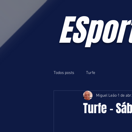
ESpor
Todos posts
Turfe
Miguel Leão
1 de abr
Turfe - Sá