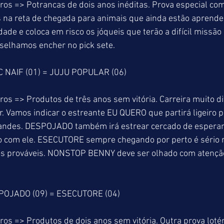
ros => Potrancas de dois anos inéditas. Prova especial co
 na reta de chegada para animais que ainda estão aprenden
dade e coloca em risco os jóqueis que terão a difícil missão
selhamos encher no pick sete.
C NAIF (01) = JUJU POPULAR (06)
os => Produtos de três anos sem vitória. Carreira muito di
. Vamos indicar o estreante EU QUERO que partirá ligeiro p
ndes. DESPOJADO também irá estrear cercado de esperan
o com ele. ESECUTORE sempre chegando por perto é sério ri
dos prováveis. NONSTOP BENNY deve ser olhado com atençã
POJADO (09) = ESECUTORE (04)
os => Produtos de dois anos sem vitória. Outra prova lotér