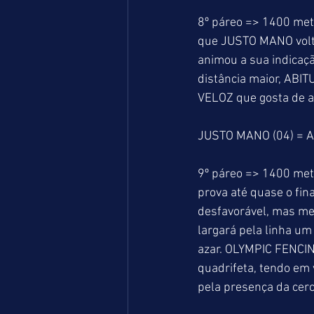
8º páreo => 1400 met
que JUSTO MANO volte
animou a sua indicaçã
distância maior, ABIT
VELOZ que gosta de at
JUSTO MANO (04) = A
9º páreo => 1400 met
prova até quase o fin
desfavorável, mas me
largará pela linha u
azar. OLYMPIC FENCING
quadrifeta, tendo em 
pela presença da cer