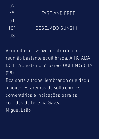
   02
   4º                      FAST AND FREE              
   01
  10º                DESEJADO SUNSHI             
   03
Acumulada razoável dentro de uma 
reunião bastante equilibrada. A PATADA 
DO LEÃO está no 5º páreo: QUEEN SOFIA 
(08).
Boa sorte a todos, lembrando que daqui 
a pouco estaremos de volta com os 
comentários e Indicações para as 
corridas de hoje na Gávea.
Miguel Leão