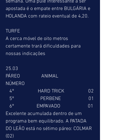
semana. Uma pule interessante a ser 
apostada é o empate entre BULGÁRIA e 
HOLANDA com rateio eventual de 4,20.
TURFE
A cerca móvel de oito metros 
certamente trará dificuldades para 
nossas indicações
25.03
PÁREO                 ANIMAL                  
NÚMERO
   4º                   HARD TRICK                   02
   5º                     PERBENE                      01
   6º                  EMPAVADO                      01
Excelente acumulada dentro de um 
programa bem equilibrado. A PATADA 
DO LEÃO está no sétimo páreo: COLMAR 
(02)