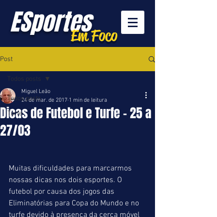
ESportes
Em Foco
Post
Todos posts
Miguel Leão
Todos posts
24 de mar. de 2017
1 min de leitura
Dicas de Futebol e Turfe - 25 a
Turfe
27/03
Muitas dificuldades para marcarmos 
nossas dicas nos dois esportes. O 
futebol por causa dos jogos das 
Eliminatórias para Copa do Mundo e no 
turfe devido à presença da cerca móvel 