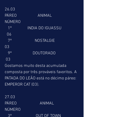
26.03
PÁREO                    ANIMAL                     
NÚMERO
   1º               INDIA DO IGUASSU                
  06
   7º                      NOSTALGIE                       
03
   9º                    DOUTORADO                      
 03
Gostamos muito desta acumulada 
composta por três prováveis favoritos. A 
PATADA DO LEÃO está no décimo páreo: 
EMPEROR CAT (03).
27.03
PÁREO                      ANIMAL                     
NÚMERO
   3º                       OUT OF TOWN                 