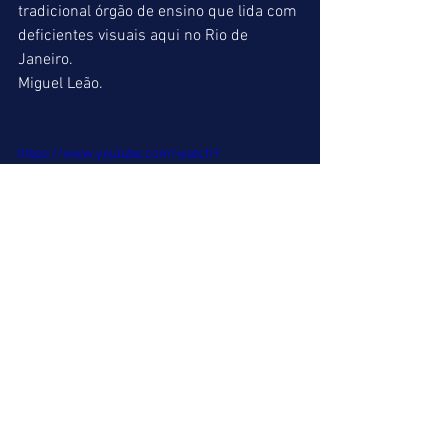
tradicional órgão de ensino que lida com 
deficientes visuais aqui no Rio de 
Janeiro.
Miguel Leão.
https://www.youtube.com/watch?
v=jqRsAWX0lf0