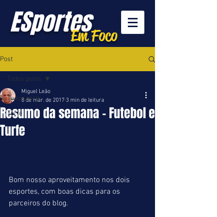
ESportes
Em Foco
Post
Todos posts
Miguel Leão
Todos posts
8 de mar. de 2017
3 min de leitura
Resumo da semana - Futebol e
Turfe
Turfe
Bom nosso aproveitamento nos dois 
esportes, com boas dicas para os 
parceiros do blog.