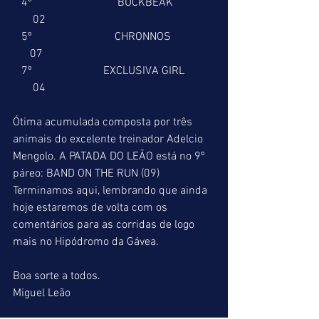
   4º                              BUCKBEAK              
       02
   5º                             CHRONNOS               
      07
   7º                         EXCLUSIVA GIRL          
       04
Ótima acumulada composta por três 
animais do excelente treinador Adelcio 
Mengolo. A PATADA DO LEÃO está no 9º 
páreo: BAND ON THE RUN (09)
Terminamos aqui, lembrando que ainda 
hoje estaremos de volta com os 
comentários para as corridas de logo 
mais no Hipódromo da Gávea.
Boa sorte a todos.
Miguel Leão