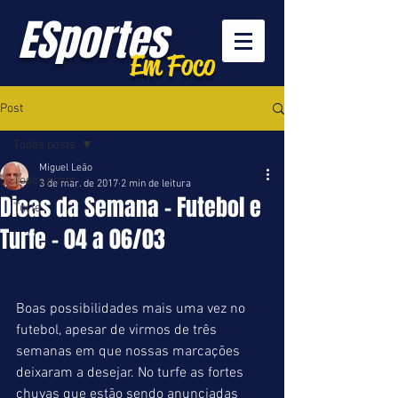
ESportes
Em Foco
Post
Todos posts
Miguel Leão
Todos posts
3 de mar. de 2017
2 min de leitura
Dicas da Semana - Futebol e
Turfe
Turfe - 04 a 06/03
Boas possibilidades mais uma vez no 
futebol, apesar de virmos de três 
semanas em que nossas marcações 
deixaram a desejar. No turfe as fortes 
chuvas que estão sendo anunciadas 