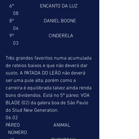
   6º                     ENCANTO DA LUZ             
      08
   8º                        DANIEL BOONE              
      04
   9º                            CINDERELA                
      03
Três grandes favoritos numa acumulada 
de rateios baixos e que não deverá dar 
susto. A PATADA DO LEÃO não deverá 
ser uma pule alta, porém como a 
carreira é equilibrada talvez ainda renda 
bons dividendos. Está no 5º páreo: VOA 
BLADE (02) da galera boa de São Paulo 
do Stud New Generation.
06.02
PÁREO                           ANIMAL                   
  NÚMERO