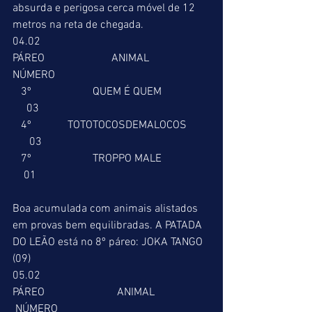
absurda e perigosa cerca móvel de 12 
metros na reta de chegada.
04.02
PÁREO                        ANIMAL                      
NÚMERO
   3º                      QUEM É QUEM                 
     03
   4º             TOTOTOCOSDEMALOCOS        
      03
   7º                      TROPPO MALE                 
    01
Boa acumulada com animais alistados 
em provas bem equilibradas. A PATADA 
DO LEÃO está no 8º páreo: JOKA TANGO 
(09)
05.02
PÁREO                          ANIMAL                    
 NÚMERO