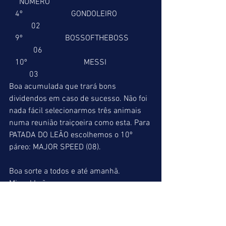
     NÚMERO
   4º                        GONDOLEIRO                 
           02
   9º                     BOSSOFTHEBOSS           
            06
   10º                            MESSI                      
          03
Boa acumulada que trará bons 
dividendos em caso de sucesso. Não foi 
nada fácil selecionarmos três animais 
numa reunião traiçoeira como esta. Para 
PATADA DO LEÃO escolhemos o 10º 
páreo: MAJOR SPEED (08).
Boa sorte a todos e até amanhã.
Miguel Leão