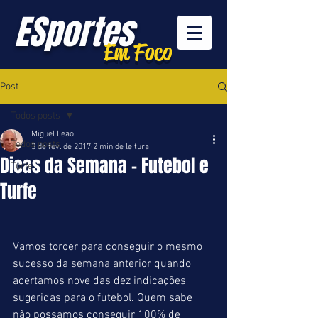
ESportes
Em Foco
Post
Todos posts
Miguel Leão
Todos posts
3 de fev. de 2017
2 min de leitura
Dicas da Semana - Futebol e
Turfe
Turfe
Vamos torcer para conseguir o mesmo 
sucesso da semana anterior quando 
acertamos nove das dez indicações 
sugeridas para o futebol. Quem sabe 
não possamos conseguir 100% de 