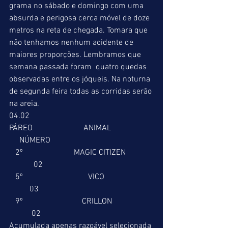
grama no sábado e domingo com uma 
absurda e perigosa cerca móvel de doze 
metros na reta de chegada. Tomara que 
não tenhamos nenhum acidente de 
maiores proporções. Lembramos que 
semana passada foram  quatro quedas 
observadas entre os jóqueis. Na noturna 
de segunda feira todas as corridas serão 
na areia.
04.02 
PÁREO                         ANIMAL                     
     NÚMERO
   2º                         MAGIC CITIZEN             
            02
   5º                                VICO                        
          03
   9º                             CRILLON                    
           02
Acumulada apenas razoável selecionada 