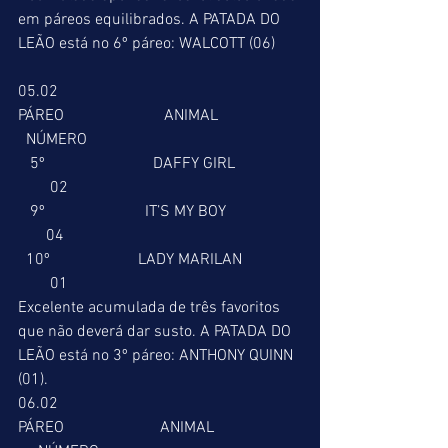
em páreos equilibrados. A PATADA DO 
LEÃO está no 6º páreo: WALCOTT (06)
05.02
PÁREO                         ANIMAL                     
  NÚMERO
   5º                           DAFFY GIRL                
        02
   9º                         IT’S MY BOY                   
       04
  10º                      LADY MARILAN               
        01
Excelente acumulada de três favoritos 
que não deverá dar susto. A PATADA DO 
LEÃO está no 3º páreo: ANTHONY QUINN 
(01).
06.02
PÁREO                        ANIMAL                      