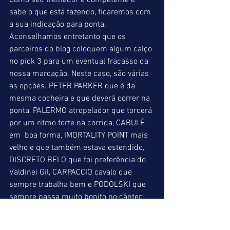
Como seu treinador é competente e 
sabe o que está fazendo, ficaremos com 
a sua indicação para ponta. 
Aconselhamos entretanto que os 
parceiros do blog coloquem algum calço 
no pick 3 para um eventual fracasso da 
nossa marcação. Neste caso, são várias 
as opções. PETER PARKER que é da 
mesma cocheira e que deverá correr na 
ponta, PALERMO atropelador que torcerá 
por um ritmo forte na corrida, CABULÉ 
em  boa forma, IMORTALITY POINT mais 
velho e que também estava estendido, 
DISCRETO BELO que foi preferência do 
Valdinei Gil, CARPACCIO cavalo que 
sempre trabalha bem e PODOLSKI que 
sempre passa muito bonito no cânter.
LOHENGRIN TURK (12) = PODOLSKI (11) 