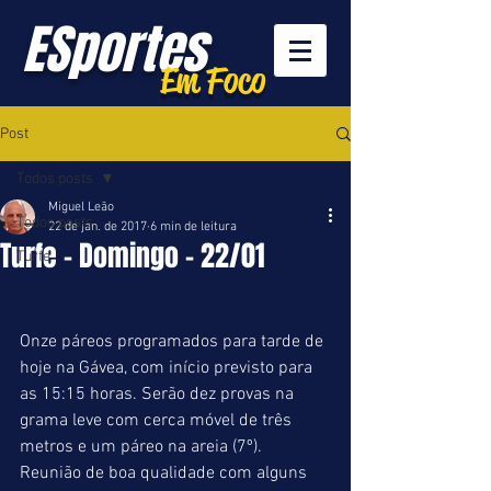
ESportes
Em Foco
Post
Todos posts
Miguel Leão
Todos posts
22 de jan. de 2017
6 min de leitura
Turfe - Domingo - 22/01
Turfe
Onze páreos programados para tarde de 
hoje na Gávea, com início previsto para 
as 15:15 horas. Serão dez provas na 
grama leve com cerca móvel de três 
metros e um páreo na areia (7º). 
Reunião de boa qualidade com alguns 