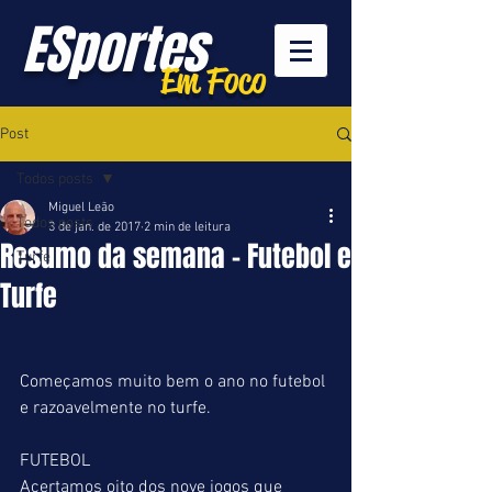
ESportes
Em Foco
Post
Todos posts
Miguel Leão
Todos posts
3 de jan. de 2017
2 min de leitura
Resumo da semana - Futebol e
Turfe
Turfe
Começamos muito bem o ano no futebol 
e razoavelmente no turfe.
FUTEBOL
Acertamos oito dos nove jogos que 