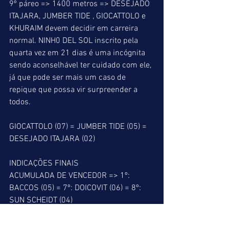
9º páreo => 1400 metros => DESEJADO 
ITAJARA, JUMBER TIDE , GIOCATTOLO e 
KHURAIM devem decidir em carreira 
normal. NINH0 DEL SOL inscrito pela 
quarta vez em 21 dias é uma incógnita 
sendo aconselhável ter cuidado com ele, 
já que pode ser mais um caso de 
repique que possa vir surpreender a 
todos.
GIOCATTOLO (07) = JUMBER TIDE (05) = 
DESEJADO ITAJARA (02)
INDICAÇÕES FINAIS
ACUMULADA DE VENCED0R => 1º: 
BACCOS (05) = 7º: DOICOVIT (06) = 8º: 
SUN SCHEIDT (04)
ACUMULADA DE PLACÉ => 1º: BACCOS 
(05) = 2º: EMIRATES GIRL (02) = 5º: 