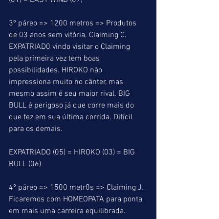
(01) = EAST WIND (07)
3º páreo => 1200 metros => Produtos 
de 03 anos sem vitória. Claiming C. 
EXPATRIAD0 vindo visitar o Claiming 
pela primeira vez tem boas 
possibilidades. HIROKO não 
impressiona muito no cânter, mas 
mesmo assim é seu maior rival. BIG 
BULL é perigoso já que corre mais do 
que fez em sua última corrida. Difícil 
para os demais.
EXPATRIADO (05) = HIROKO (03) = BIG 
BULL (06)
4º páreo => 1500 metr0s => Claiming J. 
Ficaremos com HOMEOPATA para ponta 
em mais uma carreira equilibrada. 