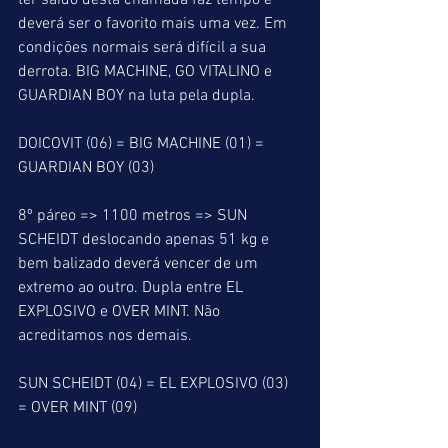
ter saído desta chamada faz tempo e 
deverá ser o favorito mais uma vez. Em 
condições normais será difícil a sua 
derrota. BIG MACHINE, GO VITALINO e 
GUARDIAN BOY na luta pela dupla.
DOICOVIT (06) = BIG MACHINE (01) = 
GUARDIAN BOY (03)
8º páreo => 1100 metros => SUN 
SCHEIDT deslocando apenas 51 kg e 
bem balizado deverá vencer de um 
extremo ao outro. Dupla entre EL 
EXPLOSIVO e OVER MINT. Não 
acreditamos nos demais.
SUN SCHEIDT (04) = EL EXPLOSIVO (03) 
= OVER MINT (09)