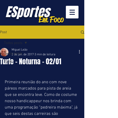
ESportes
Em Foco
Post
Todos posts
Miguel Leão
Todos posts
2 de jan. de 2017
3 min de leitura
Turfe - Noturna - 02/01
Turfe
Primeira reunião do ano com nove 
páreos marcados para pista de areia 
que se encontra leve. Como de costume 
nosso handicappeur nos brinda com 
uma programação “pedreira máxima”, já 
que seis destas carreiras são 