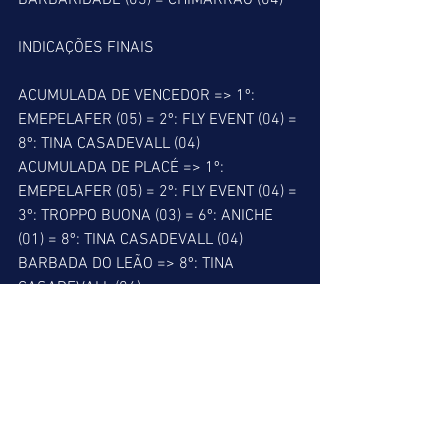
BARBARIDADE (03) = CHIMARRÃO (04)
INDICAÇÕES FINAIS
ACUMULADA DE VENCEDOR => 1º: 
EMEPELAFER (05) = 2º: FLY EVENT (04) = 
8º: TINA CASADEVALL (04)
ACUMULADA DE PLACÉ => 1º: 
EMEPELAFER (05) = 2º: FLY EVENT (04) = 
3º: TROPPO BUONA (03) = 6º: ANICHE 
(01) = 8º: TINA CASADEVALL (04)
BARBADA DO LEÃO => 8º: TINA 
CASADEVALL (04)
MELHOR PLACÉ => 6º: ANICHE (01)
MELHOR DUPLA => 2º: 34
PATADA DO LEÃO => 4º: XAXA GLORY 
(04)
ALERTA DO LEÃO => 5º: GAROTO DO 
VERDE (03)