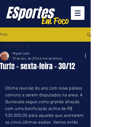
ESportes
Em Foco
Post
Todos posts
Miguel Leão
Todos posts
30 de dez. de 2016
6 min de leitura
Turfe - sexta-feira - 30/12
Turfe
Última reunião do ano com nove páreos 
comuns a serem disputados na areia. A 
Quinexata segue como grande atração 
com uma bonificação acima de R$ 
530.000,00 para aqueles que acertarem 
as cinco últimas exatas. Vamos então 