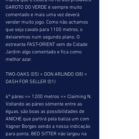
marca que o coloca no rol dos prováveis. 
GAROTO DO VERDE é sempre muito 
comentado e mais uma vez deverá 
vender muito jogo. Como não achamos 
que seja cavalo para 1100 metros, o 
deixaremos num segundo plano. O 
estreante FAST-ORIENT vem de Cidade 
Jardim algo comentado e fica como 
melhor azar. 
TWO-OAKS (05) = DON ARLINDO (08) = 
DASH FOR SELLER (01)
6º páreo => 1200 metros => Claiming N. 
Voltando ao páreo sòmente entre as 
éguas, são boas as possibilidades de 
ANICHE que partirá pela baliza um com 
Vagner Borges sendo a nossa indicação 
para ponta. BED SITTER não largou na 