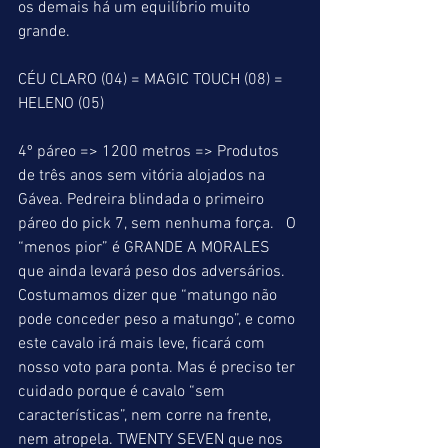
os demais há um equilíbrio muito 
grande.
CÉU CLARO (04) = MAGIC TOUCH (08) = 
HELENO (05)
4º páreo => 1200 metros => Produtos 
de três anos sem vitória alojados na 
Gávea. Pedreira blindada o primeiro 
páreo do pick 7, sem nenhuma força.   O 
“menos pior” é GRANDE A MORALES 
que ainda levará peso dos adversários. 
Costumamos dizer que “matungo não 
pode conceder peso a matungo”, e como 
este cavalo irá mais leve, ficará com 
nosso voto para ponta. Mas é preciso ter 
cuidado porque é cavalo “sem 
características”, nem corre na frente, 
nem atropela. TWENTY SEVEN que nos 