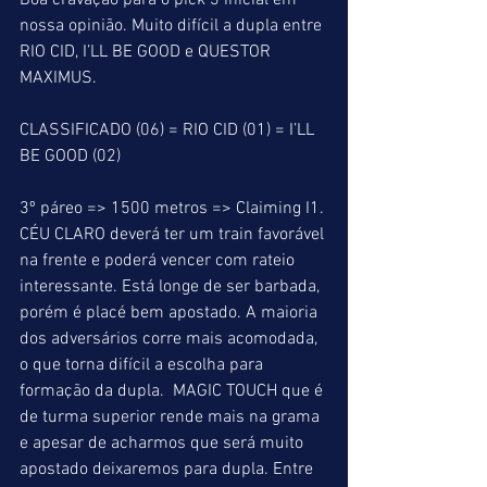
Boa cravação para o pick 3 inicial em 
nossa opinião. Muito difícil a dupla entre 
RIO CID, I’LL BE GOOD e QUESTOR 
MAXIMUS.
CLASSIFICADO (06) = RIO CID (01) = I’LL 
BE GOOD (02)
3º páreo => 1500 metros => Claiming I1. 
CÉU CLARO deverá ter um train favorável 
na frente e poderá vencer com rateio 
interessante. Está longe de ser barbada, 
porém é placé bem apostado. A maioria 
dos adversários corre mais acomodada, 
o que torna difícil a escolha para 
formação da dupla.  MAGIC TOUCH que é 
de turma superior rende mais na grama 
e apesar de acharmos que será muito 
apostado deixaremos para dupla. Entre 