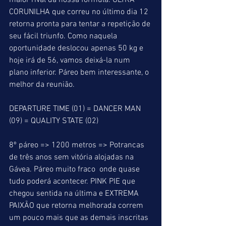
maior rival da nossa fórmula. ULTRA 
CORUNILHA que correu no último dia 12 
retorna pronta para tentar a repetição de 
seu fácil triunfo. Como naquela 
oportunidade deslocou apenas 50 kg e 
hoje irá de 56, vamos deixá-la num 
plano inferior. Páreo bem interessante, o 
melhor da reunião.
DEPARTURE TIME (01) = DANCER MAN 
(09) = QUALITY STATE (02)
8º páreo => 1200 metros => Potrancas 
de três anos sem vitória alojadas na 
Gávea. Páreo muito fraco  onde quase 
tudo poderá acontecer. PINK PIE que 
chegou sentida na última e EXTREMA 
PAIXÃO que retorna melhorada correm 
um pouco mais que as demais inscritas 