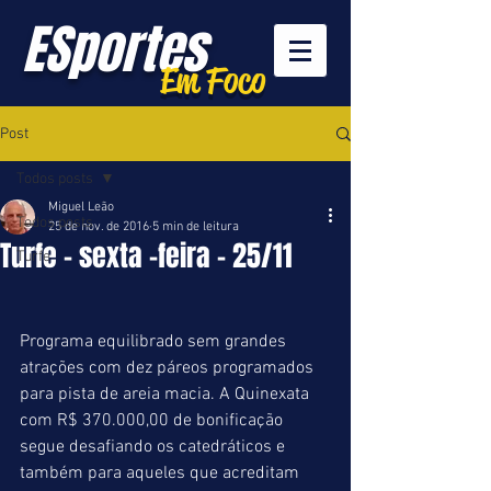
ESportes
Em Foco
Post
Todos posts
Miguel Leão
Todos posts
25 de nov. de 2016
5 min de leitura
Turfe - sexta -feira - 25/11
Turfe
Programa equilibrado sem grandes 
atrações com dez páreos programados 
para pista de areia macia. A Quinexata 
com R$ 370.000,00 de bonificação 
segue desafiando os catedráticos e 
também para aqueles que acreditam 