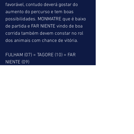
favorável, contudo deverá gostar do 
aumento do percurso e tem boas 
possibilidades. MONMATRE que é baixo 
de partida e FAR NIENTE vindo de boa 
corrida também devem constar no rol 
dos animais com chance de vitória.
FULHAM (07) = TAGORE (10) = FAR 
NIENTE (09)
10º páreo = 1300 metros => Não 
poderíamos encerrar a reunião sem esta 
chamada de quatro anos sem vitória. 
DISCORDANTE e HOTEL PIERRE este de 
L1 são os “menos piores” e devem 
decidir.  Como o primeiro tem se 
mostrado mais regular e está aos 
cuidados do Ronaldo Lima, será o nosso 