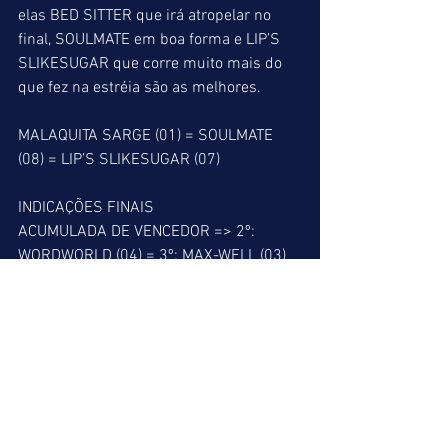
elas BED SITTER que irá atropelar no 
final, SOULMATE em boa forma e LIP’S 
SLIKESUGAR que corre muito mais do 
que fez na estréia são as melhores.
MALAQUITA SARGE (01) = SOULMATE 
(08) = LIP’S SLIKESUGAR (07)
INDICAÇÕES FINAIS
ACUMULADA DE VENCEDOR => 2º: 
WORDWORLD (04) = 3º: MAX-WELL (03) 
= 8º: SUN SCHEIDT (08)
ACUMULADA DE PLACÉ => 2º: 
WORDWORLD (04) = 3º: MAX-WELL (03) 
= 4º: MAJOR SPEED (06) = 8º: SUN 
SCHEIDT (08) = 9º: MALAQUITA SARGE 
(01)
BARBADA DO LEÃO => 8º: SUN SCHEIDT 