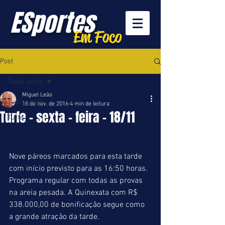
ESportes
Em Foco
Post
Todos posts
Miguel Leão
Todos posts
18 de nov. de 2016
4 min de leitura
Turfe - sexta - feira - 18/11
Turfe
Nove páreos marcados para esta tarde 
com início previsto para as 16:50 horas. 
Programa regular com todas as provas 
na areia pesada. A Quinexata com R$ 
338.000,00 de bonificação segue como 
a grande atração da tarde.