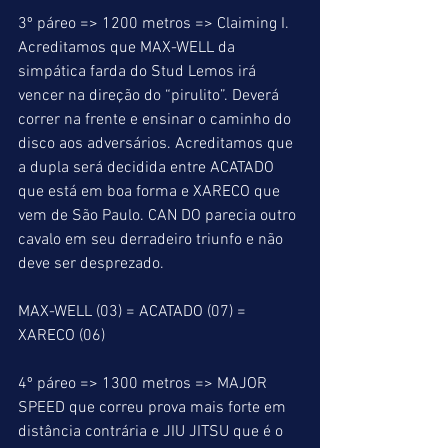
3º páreo => 1200 metros => Claiming I. 
Acreditamos que MAX-WELL da 
simpática farda do Stud Lemos irá 
vencer na direção do “pirulito”. Deverá 
correr na frente e ensinar o caminho do 
disco aos adversários. Acreditamos que 
a dupla será decidida entre ACATADO 
que está em boa forma e XARECO que 
vem de São Paulo. CAN DO parecia outro 
cavalo em seu derradeiro triunfo e não 
deve ser desprezado.
MAX-WELL (03) = ACATADO (07) = 
XARECO (06)
4º páreo => 1300 metros => MAJOR 
SPEED que correu prova mais forte em 
distância contrária e JIU JITSU que é o 