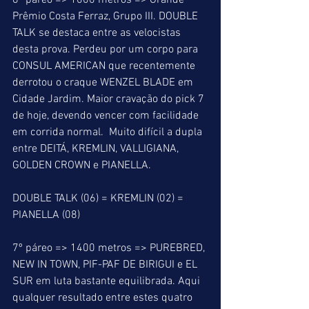
6º páreo => 1000 metros => Grande 
Prêmio Costa Ferraz, Grupo III. DOUBLE 
TALK se destaca entre as velocistas 
desta prova. Perdeu por um corpo para 
CONSUL AMERICAN que recentemente 
derrotou o craque WENZEL BLADE em 
Cidade Jardim. Maior cravação do pick 7 
de hoje, devendo vencer com facilidade 
em corrida normal.  Muito difícil a dupla 
entre DEITÁ, KREMLIN, VALLIGIANA, 
GOLDEN CROWN e PIANELLA.
DOUBLE TALK (06) = KREMLIN (02) = 
PIANELLA (08)
7º páreo => 1400 metros => PUREBRED, 
NEW IN TOWN, PIF-PAF DE BIRIGUI e EL 
SUR em luta bastante equilibrada. Aqui 
qualquer resultado entre estes quatro 