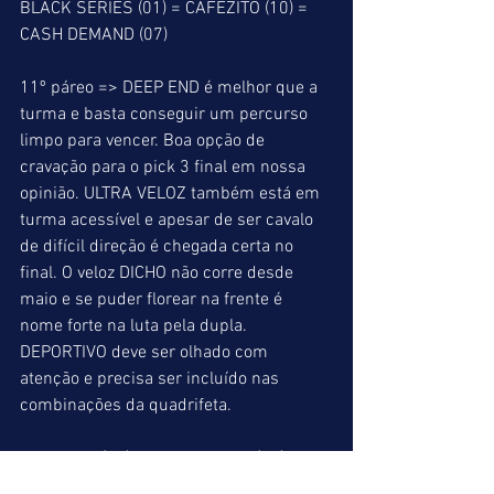
BLACK SERIES (01) = CAFEZITO (10) = 
CASH DEMAND (07)
11º páreo => DEEP END é melhor que a 
turma e basta conseguir um percurso 
limpo para vencer. Boa opção de 
cravação para o pick 3 final em nossa 
opinião. ULTRA VELOZ também está em 
turma acessível e apesar de ser cavalo 
de difícil direção é chegada certa no 
final. O veloz DICHO não corre desde 
maio e se puder florear na frente é 
nome forte na luta pela dupla. 
DEPORTIVO deve ser olhado com 
atenção e precisa ser incluído nas 
combinações da quadrifeta.
DEEP END (08) = ULTRA VELOZ (04) = 
DICHO (03)