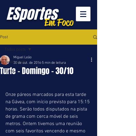
ESportes
Em Foco
Post
Todos posts
Miguel Leão
Todos posts
30 de out. de 2016
5 min de leitura
Turfe - Domingo - 30/10
Turfe
Onze páreos marcados para esta tarde 
na Gávea, com início previsto para 15:15 
horas. Serão todos disputados na pista 
de grama com cerca móvel de seis 
metros. Ontem tivemos uma reunião 
com seis favoritos vencendo e mesmo 