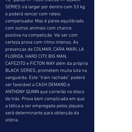
10º páreo => 1300 metros => BLACK 
SERIES irá largar por dentro com 53 kg 
e poderá vencer com rateio 
compensador. Mas é páreo equilibrado 
com outros animais com chance 
positiva na competição. Vai ser com 
certeza prova com ritmo intenso. As 
presenças de COLMAR, CARA MARI, LA 
FLORIDA, HARD CITY, BIG MAN, 
CAFEZITO e FICTON WAY além da própria 
BLACK SERIES, prometem muita luta na 
vanguarda. Este “train rachado” poderá 
ser favorável a CASH DEMAND e 
ANTHONY QUINN que correrão no bloco 
de trás. Prova bem complicada em que 
a tática a ser empregada pelos jóqueis 
será determinante para obtenção da 
vitória.