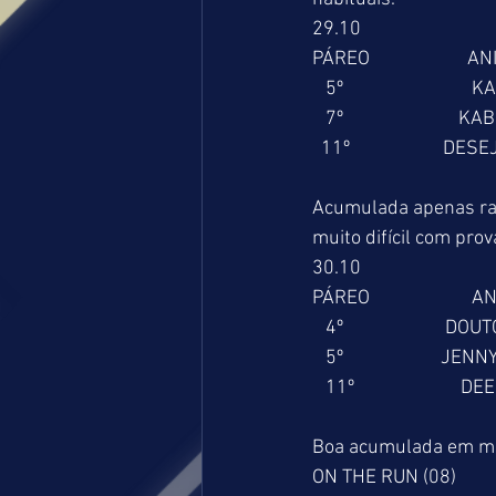
29.10
PÁREO                      A
   5º                             
   7º                          
  11º                     DE
Acumulada apenas raz
muito difícil com pro
30.10
PÁREO                       
   4º                       DO
   5º                      J
   11º                        D
Boa acumulada em ma
ON THE RUN (08)