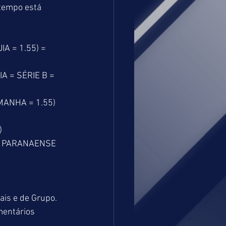
 tempo está 
A = 1.55) = 
 = SÉRIE B = 
MANHA = 1.55) 
)
CO PARANAENSE 
is e de Grupo. 
mentários 