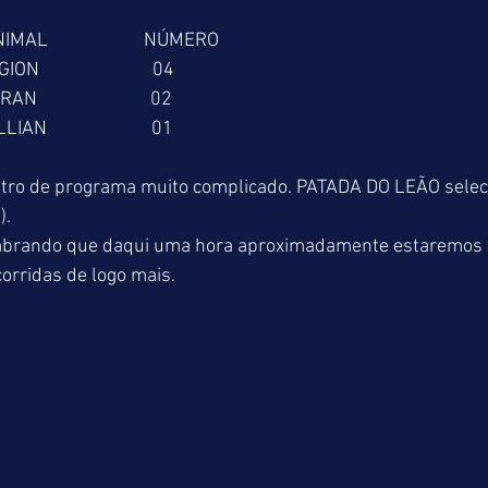
 ANIMAL                      NÚMERO
 LEGION                          04
 BARAN                          02
 BALLIAN                        01
ro de programa muito complicado. PATADA DO LEÃO seleci
).
mbrando que daqui uma hora aproximadamente estaremos d
orridas de logo mais.