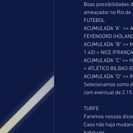
Boas possibilidades d
ameaçador no Rio de 
FUTEBOL
ACUMULADA ”A”  => A
FEYENOORD (HOLANDA
ACUMULADA “B” => MA
1.40) = NICE (FRANÇA
ACUMULADA ”C” => HI
= ATLÉTICO BILBAO (
ACUMULADA “D” => IN
Selecionamos como d
com eventual de 2.15
TURFE
Faremos nossas dicas 
Caso não haja mudança
habituais.