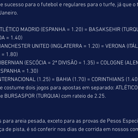
e sucesso para o futebol e regulares para o turfe, já que o
Janeiro.
TLÉTICO MADRID (ESPANHA = 1.20) = BASAKSEHIR (TURQUI
 = 1.40)
NCHESTER UNITED (INGLATERRA = 1.20) = VERONA (ITÁLIA
 = 1.80)
BERNIAN (ESCÓCIA = 2ª DIVISÃO = 1.35) = COLOGNE (ALE
ESPANHA = 1.30)
TERNACIONAL (1.25) = BAHIA (1.70) = CORINTHIANS (1.40
e costume dois jogos para apostas em separado: ATLÉTI
 e BURSASPOR (TURQUIA) com rateio de 2.25.
para areia pesada, exceto para as provas de Pesos Especia
 de pista, é só conferir nos dias de corrida em nossos co