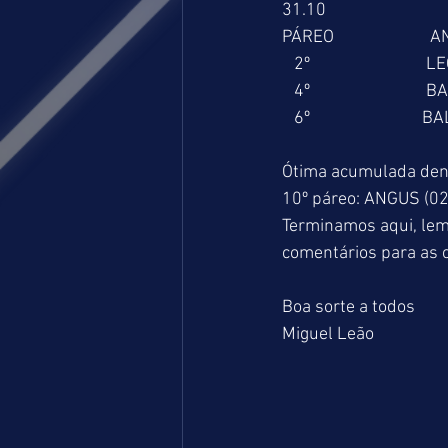
31.10
PÁREO                       
   2º                            
   4º                            
   6º                           
Ótima acumulada dent
10º páreo: ANGUS (02
Terminamos aqui, le
comentários para as c
Boa sorte a todos
Miguel Leão