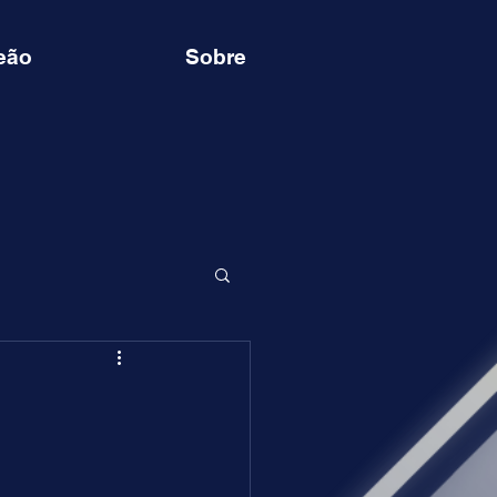
eão
Sobre