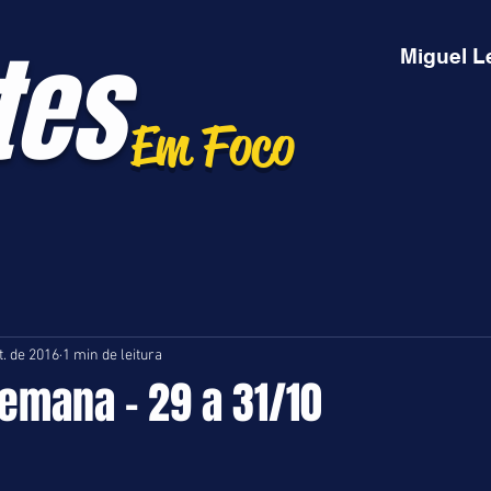
tes
Miguel L
Em Foco
t. de 2016
1 min de leitura
emana - 29 a 31/10