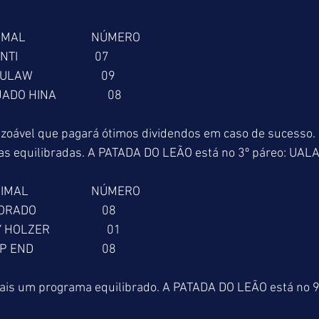
NIMAL                       NÚMERO
KANTI                           07
KABULAW                        09
SEJADO HINA                  08
oável que pagará ótimos dividendos em caso de sucesso.
vas equilibradas. A PATADA DO LEÃO está no 3º páreo: UALA
ANIMAL                      NÚMERO
UTORADO                       08
ENNY HOLZER                    01
EEP END                        08
is um programa equilibrado. A PATADA DO LEÃO está no 9