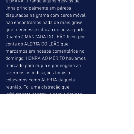
SEMANA. Tirando alguns desvios de 
linha principalmente em páreos 
disputados na grama com cerca móvel, 
não encontramos nada de mais grave 
que merecesse citação de nossa parte. 
Quanto à MANCADA DO LEÃO ficou por 
conta do ALERTA DO LEÃO que 
marcamos em nossos comentários no 
domingo. HONRA AO MÉRITO havíamos 
marcado para dupla e por engano ao 
fazermos as indicações finais a 
colocamos como ALERTA daquela 
reunião. Foi uma distração que 
infelizmente ocorreu e para culminar 
terminou com uma vitória muito fácil da 
égua em questão. Pedimos desculpas 
pela falha e somente por isso o placar 
foi 3 a 1 a nosso favor, quando o normal 
seria um provável 4 a 0 (poderíamos 