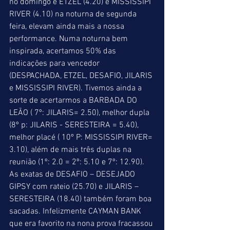
no domingo e ETZEL (4.20) e MISSISSIPI 
RIVER (4.10) na noturna de segunda 
feira, elevam ainda mais a nossa 
performance. Numa noturna bem 
inspirada, acertamos 50% das 
indicações para vencedor 
(DESPACHADA, ETZEL, DESAFIO, JILARIS 
e MISSISSIPI RIVER). Tivemos ainda a 
sorte de acertarmos a BARBADA DO 
LEÃO ( 7º: JILARIS= 2.50), melhor dupla 
(8º p: JILARIS - SERESTEIRA = 5.40), 
melhor placé ( 10º P: MISSISSIPI RIVER= 
3.10), além de mais três duplas na 
reunião (1º: 2.0 = 2º: 5.10 e 7º: 12.90). 
As exatas de DESAFIO – DESEJADO 
GIPSY com rateio (25.70) e JILARIS – 
SERESTEIRA (18.40) também foram boa 
sacadas. Infelizmente CAYMAN BANK 
que era favorito na nona prova fracassou 