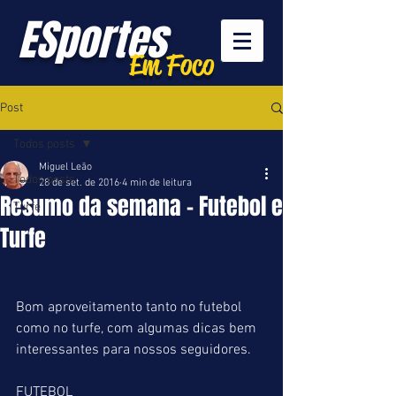
ESportes
Em Foco
Post
Todos posts
Miguel Leão
Todos posts
28 de set. de 2016
4 min de leitura
Resumo da semana - Futebol e
Turfe
Turfe
Bom aproveitamento tanto no futebol 
como no turfe, com algumas dicas bem 
interessantes para nossos seguidores.
FUTEBOL