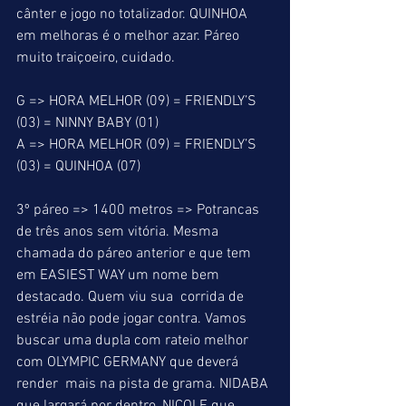
cânter e jogo no totalizador. QUINHOA 
em melhoras é o melhor azar. Páreo 
muito traiçoeiro, cuidado.
G => HORA MELHOR (09) = FRIENDLY’S 
(03) = NINNY BABY (01)
A => HORA MELHOR (09) = FRIENDLY’S 
(03) = QUINHOA (07)
3º páreo => 1400 metros => Potrancas 
de três anos sem vitória. Mesma 
chamada do páreo anterior e que tem 
em EASIEST WAY um nome bem 
destacado. Quem viu sua  corrida de 
estréia não pode jogar contra. Vamos 
buscar uma dupla com rateio melhor 
com OLYMPIC GERMANY que deverá 
render  mais na pista de grama. NIDABA 