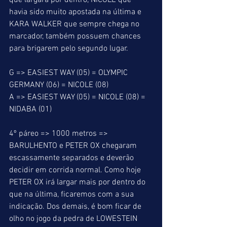
que largará por dentro, NICOLE que 
havia sido muito apostada na última e 
KARA WALKER que sempre chega no 
marcador, também possuem chances 
para brigarem pelo segundo lugar.
G => EASIEST WAY (05) = OLYMPIC 
GERMANY (06) = NICOLE (08)
A => EASIEST WAY (05) = NICOLE (08) = 
NIDABA (01)
4º páreo => 1000 metros => 
BARULHENTO e PETER OX chegaram 
escassamente separados e deverão 
decidir em corrida normal. Como hoje 
PETER OX irá largar mais por dentro do 
que na última, ficaremos com a sua 
indicação. Dos demais, é bom ficar de 
olho no jogo da pedra de LOWESTEIN 