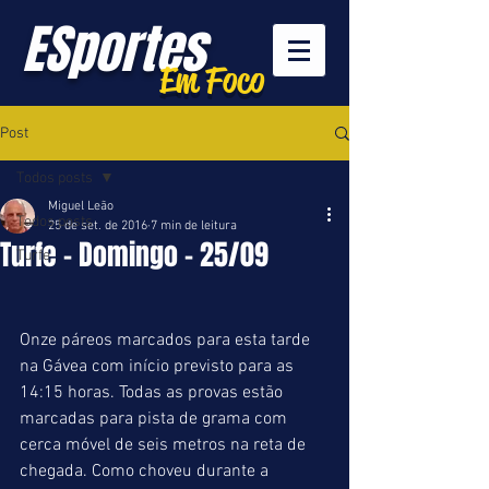
ESportes
Em Foco
Post
Todos posts
Miguel Leão
Todos posts
25 de set. de 2016
7 min de leitura
Turfe - Domingo - 25/09
Turfe
Onze páreos marcados para esta tarde 
na Gávea com início previsto para as 
14:15 horas. Todas as provas estão 
marcadas para pista de grama com 
cerca móvel de seis metros na reta de 
chegada. Como choveu durante a 