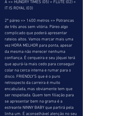
A => HUNGRY TIMES (05) = FLUTE (02) = 
IT IS ROYAL (03)             
2º páreo => 1400 metros => Potrancas 
de três anos sem vitória. Páreo algo 
complicado que poderá apresentar 
rateios altos. Vamos marcar mais uma 
vez HORA MELHOR para ponta, apesar 
da mesma não merecer nenhuma 
confiança. É cerqueira e seu jóquei terá 
que apurá-la mais cedo para conseguir 
colar na cerca interna e rumar para o 
disco. FRIENDLY’S que é o puro 
retrospecto da carreira é muito 
encabulada, mas obviamente tem que 
ser respeitada. Quem tem filiação para 
se apresentar bem na grama é a 
estreante NINNY BABY que partirá pela 
linha um. É aconselhável atenção no seu 