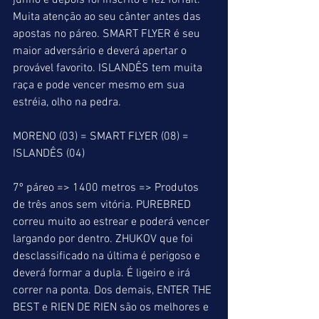
junho e depois foi inscrito e fez forfait. 
Muita atenção ao seu cânter antes das 
apostas no páreo. SMART FLYER é seu 
maior adversário e deverá apertar o 
provável favorito. ISLANDÊS tem muita 
raça e pode vencer mesmo em sua 
estréia, olho na pedra.
MORENO (03) = SMART FLYER (08) = 
ISLANDÊS (04)
7º páreo => 1400 metros => Produtos 
de três anos sem vitória. PUREBRED 
correu muito ao estrear e poderá vencer 
largando por dentro. ZHUKOV que foi 
desclassificado na última é perigoso e 
deverá formar a dupla. É ligeiro e irá 
correr na ponta. Dos demais, ENTER THE 
BEST e RIEN DE RIEN são os melhores e 