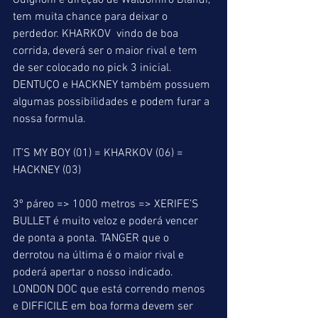
Guignoni e direção de Waldomiro Blandi, 
tem muita chance para deixar o 
perdedor. KHARKOV  vindo de boa 
corrida, deverá ser o maior rival e tem 
de ser colocado no pick 3 inicial. 
DENTUÇO e HACKNEY também possuem 
algumas possibilidades e podem furar a 
nossa formula.
IT’S MY BOY (01) = KHARKOV (06) = 
HACKNEY (03)
3º páreo => 1000 metros => XERIFE’S 
BULLET é muito veloz e poderá vencer 
de ponta a ponta. TANGER que o 
derrotou na última é o maior rival e 
poderá apertar o nosso indicado. 
LONDON DOC que está correndo menos 
e DIFFICILE em boa forma devem ser 