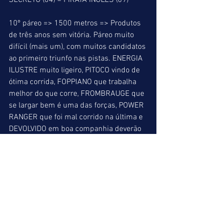
SECRETO (04) = PIRATA INGLÊS (09)
10º páreo => 1500 metros => Produtos 
de três anos sem vitória. Páreo muito 
difícil (mais um), com muitos candidatos 
ao primeiro triunfo nas pistas. ENERGIA 
ILUSTRE muito ligeiro, PITOCO vindo de 
ótima corrida, FOPPIANO que trabalha 
melhor do que corre, FROMBRAUGE que 
se largar bem é uma das forças, POWER 
RANGER que foi mal corrido na última e 
DEVOLVIDO em boa companhia deverão 
decidir em condições parecidas. Assim 
como ontem que a quadrifeta só saiu 
pelo regulamento, esta prova deverá 
apresentar rateio excepcional diante das 
dificuldades.
POWER RANGER (10) = PITOCO (05) = 