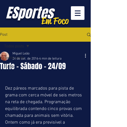
ESportes
Em Foco
Post
Todos posts
Miguel Leão
Todos posts
24 de set. de 2016
4 min de leitura
Turfe - Sábado - 24/09
Turfe
Dez páreos marcados para pista de 
grama com cerca móvel de seis metros 
na reta de chegada. Programação 
equilibrada contendo cinco provas com 
chamada para animais sem vitória. 
Ontem como já era previsível a 