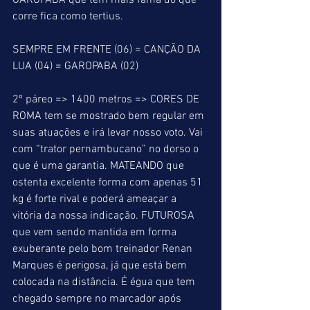
GAROPABA que tem mais fama do que 
corre fica como tertius.
SEMPRE EM FRENTE (06) = CANÇÃO DA 
LUA (04) = GAROPABA (02)
2º páreo => 1400 metros => CORES DE 
ROMA tem se mostrado bem regular em 
suas atuações e irá levar nosso voto. Vai 
com “trator pernambucano” no dorso o 
que é uma garantia. MATEANDO que 
ostenta excelente forma com apenas 51 
kg é forte rival e poderá ameaçar a 
vitória da nossa indicação. FUTUROSA 
que vem sendo mantida em forma 
exuberante pelo bom treinador Renan 
Marques é perigosa, já que está bem 
colocada na distância. É égua que tem 
chegado sempre no marcador após 