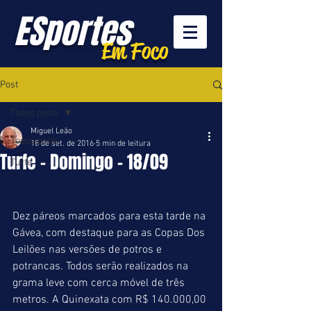
ESportes
Em Foco
Post
Todos posts
Miguel Leão
Todos posts
18 de set. de 2016
5 min de leitura
Turfe - Domingo - 18/09
Turfe
Dez páreos marcados para esta tarde na 
Gávea, com destaque para as Copas Dos 
Leilões nas versões de potros e 
potrancas. Todos serão realizados na 
grama leve com cerca móvel de três 
metros. A Quinexata com R$ 140.000,00 