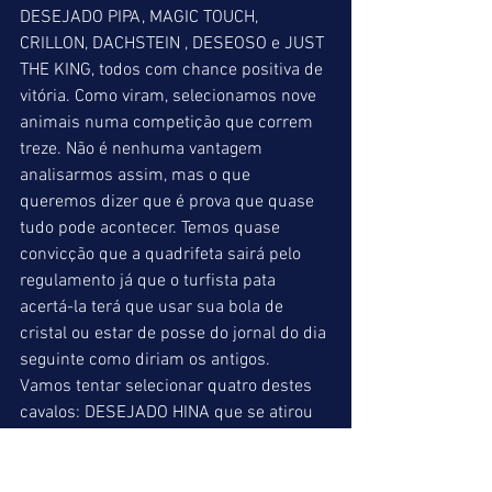
DESEJADO PIPA, MAGIC TOUCH, 
CRILLON, DACHSTEIN , DESEOSO e JUST 
THE KING, todos com chance positiva de 
vitória. Como viram, selecionamos nove 
animais numa competição que correm 
treze. Não é nenhuma vantagem 
analisarmos assim, mas o que 
queremos dizer que é prova que quase 
tudo pode acontecer. Temos quase 
convicção que a quadrifeta sairá pelo 
regulamento já que o turfista pata 
acertá-la terá que usar sua bola de 
cristal ou estar de posse do jornal do dia 
seguinte como diriam os antigos.  
Vamos tentar selecionar quatro destes 
cavalos: DESEJADO HINA que se atirou 
para dentro no meio da reta em sua 
última corrida, JOE KING que retorna em 