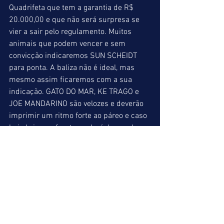
Quadrifeta que tem a garantia de R$ 
20.000,00 e que não será surpresa se 
vier a sair pelo regulamento. Muitos 
animais que podem vencer e sem 
convicção indicaremos SUN SCHEIDT 
para ponta. A baliza não é ideal, mas 
mesmo assim ficaremos com a sua 
indicação. GATO DO MAR, KE TRAGO e 
JOE MANDARINO são velozes e deverão 
imprimir um ritmo forte ao páreo e caso 
haja briga na frente, poderá dar ganho 
de causa para aqueles que irão correr 
mais acomodados. ORSON que nem de 
longe é o mesmo cavalo de tempos atrás 
e GREENBACK UNO ostentando ótima 
forma também são fortes candidatos na 
competição. Prova bastante complicada, 
que recomendamos encherem no pick 3 