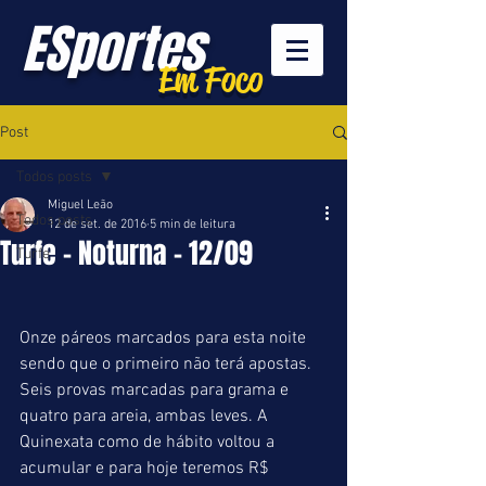
ESportes
Em Foco
Post
Todos posts
Miguel Leão
Todos posts
12 de set. de 2016
5 min de leitura
Turfe - Noturna - 12/09
Turfe
Onze páreos marcados para esta noite 
sendo que o primeiro não terá apostas. 
Seis provas marcadas para grama e 
quatro para areia, ambas leves. A 
Quinexata como de hábito voltou a 
acumular e para hoje teremos R$ 