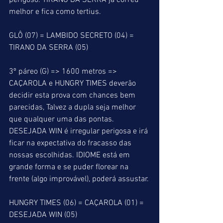
perigoso. TIRANO DA SERRA já correu 
melhor e fica como tertius.
GLÔ (07) = LAMBIDO SECRETO (04) = 
TIRANO DA SERRA (05)
3º páreo (G) => 1600 metros => 
CAÇAROLA e HUNGRY TIMES deverão 
decidir esta prova com chances bem 
parecidas, Talvez a dupla seja melhor 
que qualquer uma das pontas. 
DESEJADA WIN é irregular perigosa e irá 
ficar na expectativa do fracasso das 
nossas escolhidas. IDIOME está em 
grande forma e se puder florear na 
frente (algo improvável), poderá assustar.
HUNGRY TIMES (06) = CAÇAROLA (01) = 
DESEJADA WIN (05)