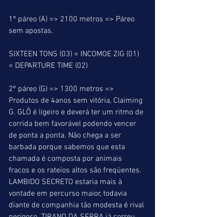
1º páreo (A) => 2100 metros => Páreo 
sem apostas.
SIXTEEN TONS (03) = INCOMOE ZIG (01) 
= DEPARTURE TIME (02)
2º páreo (G) => 1300 metros => 
Produtos de 4anos sem vitória, Claiming 
G. GLÔ é ligeiro e deverá ter um ritmo de 
corrida bem favorável podendo vencer 
de ponta a ponta. Não chega a ser 
barbada porque sabemos que esta 
chamada é composta por animais 
fracos e os rateios altos são freqüentes. 
LAMBIDO SECRETO estaria mais à 
vontade em percurso maior, todavia 
diante de companhia tão modesta é rival 