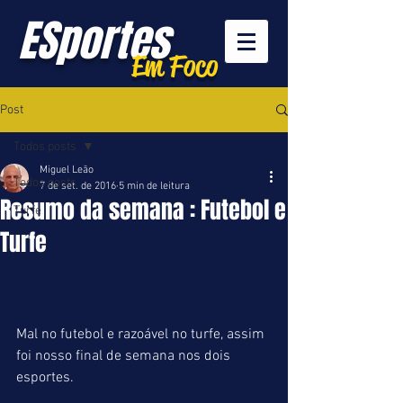
ESportes
Em Foco
Post
Todos posts
Miguel Leão
Todos posts
7 de set. de 2016
5 min de leitura
Resumo da semana : Futebol e
Turfe
Turfe
Mal no futebol e razoável no turfe, assim 
foi nosso final de semana nos dois 
esportes.