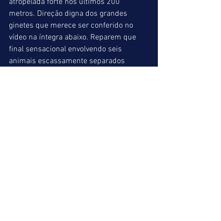
atropelada forte nos últimos 200 
metros. Direção digna dos grandes 
ginetes que merece ser conferido no 
vídeo na íntegra abaixo. Reparem que 
final sensacional envolvendo seis 
animais escassamente separados 
(perdemos a quadrifeta por cabeça), em 
narração igualmente emocionante do 
Thiago Guedes. Nota dez tanto para 
direção do jóquei como para a narração 
vibrante do “locutor que vale quanto 
pesa”. Quanto ao MICO DA SEMANA, sem 
dúvida ficou com a ausência de corridas 
em Cidade Jardim neste último final de 
semana. Crônica perfeita assinada pelo 
Paulo Gama no site Raia Leve, que 
merece ser lida por todos que admiram 
o esporte dos reis. Os responsáveis pela 
atual administração desastrosa em 