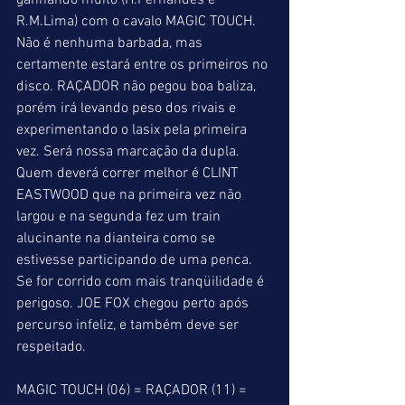
ganhando muito (H.Fernandes e 
R.M.Lima) com o cavalo MAGIC TOUCH. 
Não é nenhuma barbada, mas 
certamente estará entre os primeiros no 
disco. RAÇADOR não pegou boa baliza, 
porém irá levando peso dos rivais e 
experimentando o lasix pela primeira 
vez. Será nossa marcação da dupla. 
Quem deverá correr melhor é CLINT 
EASTWOOD que na primeira vez não 
largou e na segunda fez um train 
alucinante na dianteira como se 
estivesse participando de uma penca. 
Se for corrido com mais tranqüilidade é 
perigoso. JOE FOX chegou perto após 
percurso infeliz, e também deve ser 
respeitado.
MAGIC TOUCH (06) = RAÇADOR (11) = 