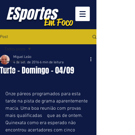
ESportes
Em Foco
Post
Todos posts
Miguel Leão
Todos posts
4 de set. de 2016
6 min de leitura
Turfe - Domingo - 04/09
Turfe
Onze páreos programados para esta 
tarde na pista de grama aparentemente 
macia. Uma boa reunião com provas 
mais qualificadas    que as de ontem. 
Quinexata como era esperado não 
encontrou acertadores com cinco 