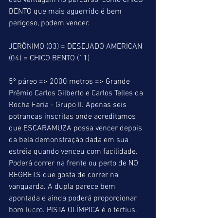
deu vantagem no percurso  como CHICO 
BENTO que mais aguerrido é bem 
perigoso, podem vencer.
JERÔNIMO (03) = DESEJADO AMERICAN 
(04) = CHICO BENTO (11)
5º páreo => 2000 metros => Grande 
Prêmio Carlos Gilberto e Carlos Telles da 
Rocha Faria - Grupo II. Apenas seis 
potrancas inscritas onde acreditamos 
que ESCARAMUZA possa vencer depois 
da bela demonstração dada em sua 
estréia quando venceu com facilidade. 
Poderá correr na frente ou perto de NO 
REGRETS que gosta de correr na 
vanguarda. A dupla parece bem 
apontada e ainda poderá proporcionar 
bom lucro. PISTA OLÍMPICA é o tertius.