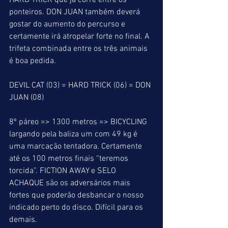
HARD TRICK que já corre entre os 
ponteiros. DON JUAN também deverá 
gostar do aumento do percurso e 
certamente irá atropelar forte no final. A 
trifeta combinada entre os três animais 
é boa pedida.
DEVIL CAT (03) = HARD TRICK (06) = DON 
JUAN (08)
8º páreo => 1300 metros => BICYCLING 
largando pela baliza um com 49 kg é 
uma marcação tentadora. Certamente 
até os 100 metros finais “teremos 
torcida”. FICTION AWAY e SELO 
ACHAQUE são os adversários mais 
fortes que poderão desbancar o nosso 
indicado perto do disco. Difícil para os 
demais.