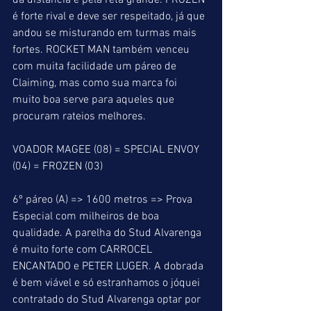
da distância e pela reta grande. FROZEN 
é forte rival e deve ser respeitado, já que 
andou se misturando em turmas mais 
fortes. ROCKET MAN também venceu 
com muita facilidade um páreo de 
Claiming, mas como sua marca foi 
muito boa serve para aqueles que 
procuram rateios melhores.
VOADOR MAGEE (08) = SPECIAL ENVOY 
(04) = FROZEN (03)
6º páreo (A) => 1600 metros => Prova 
Especial com milheiros de boa 
qualidade. A parelha do Stud Alvarenga 
é muito forte com CARROCEL 
ENCANTADO e PETER LUGER. A dobrada 
é bem viável e só estranhamos o jóquei 
contratado do Stud Alvarenga optar por 