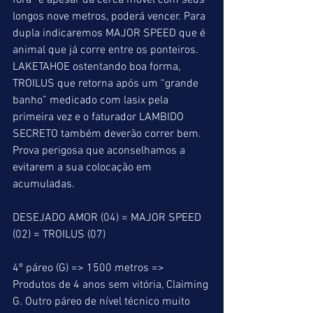
fora” e apesar da cerca móvel com seus 
longos nove metros, poderá vencer. Para 
dupla indicaremos MAJOR SPEED que é 
animal que já corre entre os ponteiros. 
LAKETAHOE ostentando boa forma, 
TROILUS que retorna após um “grande 
banho” medicado com lasix pela 
primeira vez e o faturador LAMBIDO 
SECRETO também deverão correr bem. 
Prova perigosa que aconselhamos a 
evitarem a sua colocação em 
acumuladas.
DESEJADO AMOR (04) = MAJOR SPEED 
(02) = TROILUS (07)
4º páreo (G) => 1500 metros => 
Produtos de 4 anos sem vitória, Claiming 
G. Outro páreo de nível técnico muito 