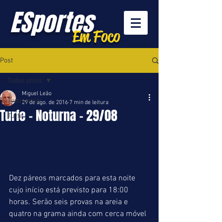
ESportes
Em Foco
Post
Todos posts
Miguel Leão
Todos posts
29 de ago. de 2016
7 min de leitura
Turfe - Noturna - 29/08
Turfe
Dez páreos marcados para esta noite 
cujo início está previsto para 18:00 
horas. Serão seis provas na areia e 
quatro na grama ainda com cerca móvel 