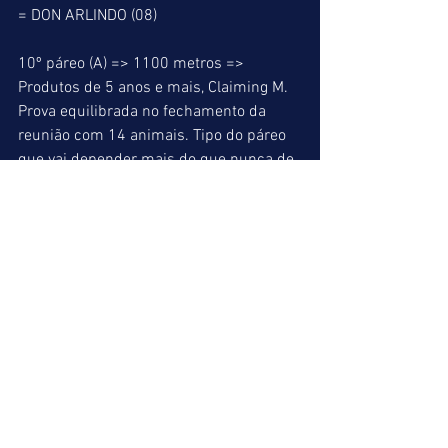
= DON ARLINDO (08)
10º páreo (A) => 1100 metros => 
Produtos de 5 anos e mais, Claiming M. 
Prova equilibrada no fechamento da 
reunião com 14 animais. Tipo do páreo 
que vai depender mais do que nunca de 
uma boa largada para a obtenção da 
vitória. Vamos selecionar alguns animais 
que em nossa opinião estão mais 
credenciados ao triunfo. AFETUOSO que 
corre pelo meio do pelotão, TUTTO 
BUONO reaparecendo após dez meses 
de parado com Leandro Henrique, 
TOTTEMO YOI que é muito irregular, 
OLYMPIC ECUADOR  tinindo, PRESENTE 
DIVINO que qualquer hora destas irá 
“explodir”, ASTERIX que anda muito 