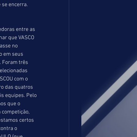
 se encerra.
doras entre as 
inar que VASCO 
asse no 
o em seus 
. Foram três 
elecionadas 
OSCOU com o 
ro das quatros 
is equipes. Pelo 
os que o 
 competição, 
estamos certos 
ontra o 
AULO (que 