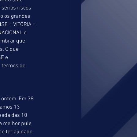
sérios riscos 
o os grandes 
NSE = VITÓRIA = 
NACIONAL e 
lembrar que 
. O que 
E e 
 termos de 
o ontem. Em 38 
tamos 13 
sada das 10 
a melhor pule 
e ter ajudado 