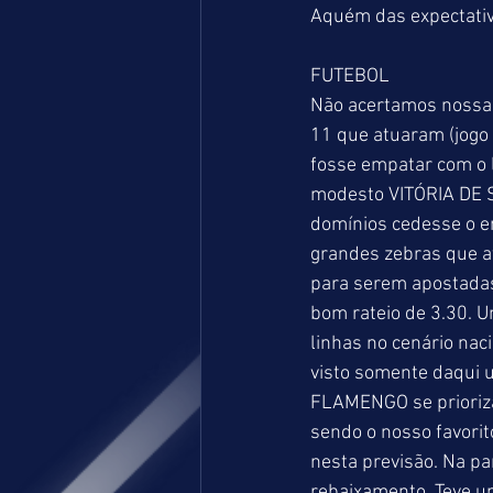
Aquém das expectativ
FUTEBOL
Não acertamos nossas
11 que atuaram (jogo 
fosse empatar com o
modesto VITÓRIA DE 
domínios cedesse o e
grandes zebras que a
para serem apostada
bom rateio de 3.30. U
linhas no cenário naci
visto somente daqui 
FLAMENGO se prioriza
sendo o nosso favori
nesta previsão. Na pa
rebaixamento. Teve um