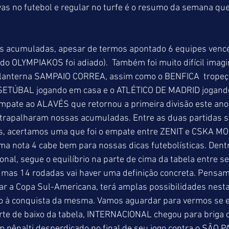
as no futebol e regular no turfe é o resumo da semana que
 acumuladas, apesar de termos apontado 6 equipes vence
do OLYMPIAKOS foi adiado).  Também foi muito difícil imag
 lanterna SAMPAIO CORREA, assim como o BENFICA  tropeç
SETÚBAL jogando em casa e o ATLÉTICO DE MADRID jogand
mpate ao ALAVÉS que retornou a primeira divisão este ano
trapalharam nossas acumuladas. Entre as duas partidas s
s, acertamos uma que foi o empate entre ZENIT e CSKA M
ma nota 4 cabe bem para nossas dicas futebolísticas. Dent
onal, segue o equilíbrio na parte de cima da tabela entre se
umas 14 rodadas vai haver uma definição concreta. Pensam
r a Copa Sul-Americana, terá amplas possibilidades nesta
to à conquista da mesma. Vamos aguardar para vermos se 
rte de baixo da tabela, INTERNACIONAL chegou para briga c
 pênalti desperdiçado no final de seu jogo contra o SÃO P