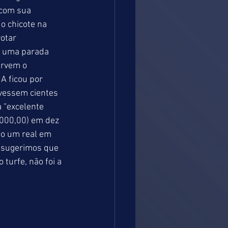
 com sua 
o chicote na 
otar 
 uma parada 
ervem o 
 ficou por 
ivessem cientes 
a “excelente 
.000,00) em dez 
o um real em 
 sugerimos que 
turfe, não foi a 