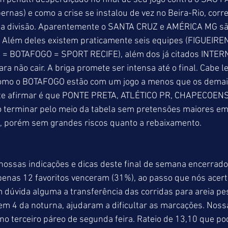
rnas) e como a crise se instalou de vez no Beira-Rio, corre 
da divisão. Aparentemente o SANTA CRUZ e AMÉRICA MG sã
. Além deles existem praticamente seis equipes (FIGUEIRE
 = BOTAFOGO = SPORT RECIFE), além dos já citados INTER
ra não cair. A briga promete ser intensa até o final. Cabe 
omo o BOTAFOGO estão com um jogo a menos que os demais
e afirmar é que PONTE PRETA, ATLÉTICO PR, CHAPECOENS
terminar pelo meio da tabela sem pretensões maiores em
es, porém sem grandes riscos quanto a rebaixamento.
ossas indicações e dicas deste final de semana encerrad
penas 12 favoritos venceram (31%), ao passo que nós acer
 dúvida alguma a transferência das corridas para areia pe
em 4 da noturna, ajudaram a dificultar as marcações. Noss
 terceiro páreo de segunda feira. Rateio de 13,10 que pod