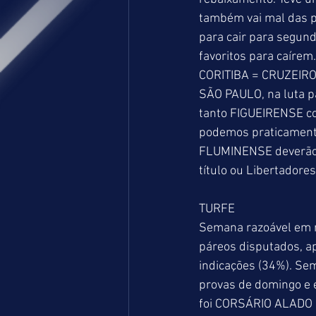
também vai mal das pe
para cair para segun
favoritos para caírem
CORITIBA = CRUZEIRO
SÃO PAULO, na luta pa
tanto FIGUEIRENSE c
podemos praticament
FLUMINENSE deverão 
título ou Libertador
TURFE
Semana razoável em n
páreos disputados, a
indicações (34%). Sem
provas de domingo e 
foi CORSÁRIO ALADO no