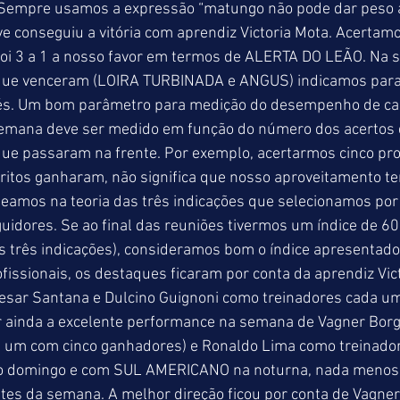
. Sempre usamos a expressão “matungo não pode dar peso a
ve conseguiu a vitória com aprendiz Victoria Mota. Acertam
i 3 a 1 a nosso favor em termos de ALERTA DO LEÃO. Na s
 que venceram (LOIRA TURBINADA e ANGUS) indicamos para
és. Um bom parâmetro para medição do desempenho de cad
 semana deve ser medido em função do número dos acertos 
que passaram na frente. Por exemplo, acertarmos cinco pr
ritos ganharam, não significa que nosso aproveitamento te
amos na teoria das três indicações que selecionamos por 
guidores. Se ao final das reuniões tivermos um índice de 6
s três indicações), consideramos bom o índice apresentado
ofissionais, os destaques ficaram por conta da aprendiz Vic
 Cesar Santana e Dulcino Guignoni como treinadores cada u
r ainda a excelente performance na semana de Vagner Borges
a um com cinco ganhadores) e Ronaldo Lima como treinador,
 domingo e com SUL AMERICANO na noturna, nada menos 
tes da semana. A melhor direção ficou por conta de Vagner