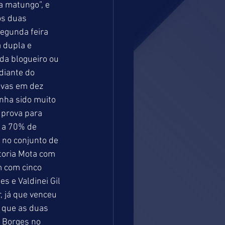
 matungo”, e 
os duas 
egunda feira 
 dupla e 
a blogueiro ou 
diante do 
ovas em dez 
nha sido muito 
prova para 
0 a 70% de 
 no conjunto de 
toria Mota com 
m com cinco 
 e Valdinei Gil 
 já que venceu 
que as duas 
 Borges no 