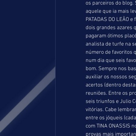
os parceiros do blog
aquele que ia mais le
PATADAS DO LEÃO e fo
dois grandes azares
pagaram ótimos plac
analista de turfe na
número de favoritos 
num dia que seis favo
bom. Sempre nos base
auxiliar os nossos se
acertos (dentro desta
reuniões. Entre os pr
seis triunfos e Julio
vitórias. Cabe lembra
entre os jóqueis (cad
com TINA ONASSIS no
provas mais importan