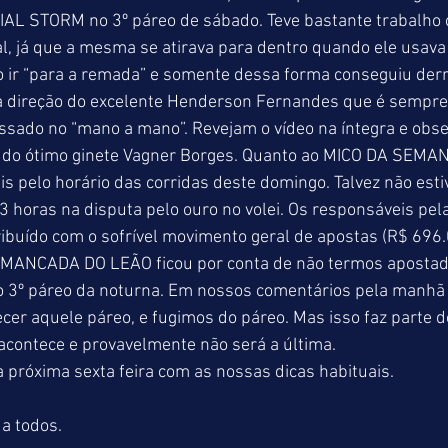
NIAL STORM no 3º páreo de sábado. Teve bastante trabalho
al, já que a mesma se atirava para dentro quando ele usava 
ão ir “para a remada” e somente dessa forma conseguiu derr
 direção do excelente Henderson Fernandes que é sempre
ssado no “mano a mano”. Revejam o vídeo na íntegra e obs
do ótimo ginete Vagner Borges. Quanto ao MICO DA SEMANA
s pelo horário das corridas deste domingo. Talvez não est
13 horas na disputa pelo ouro no volei. Os responsáveis pel
ribuído com o sofrível movimento geral de apostas (R$ 696
 MANCADA DO LEÃO ficou por conta de não termos apostad
3º páreo da noturna. Em nossos comentários pela manhã
er aquele páreo, e fugimos do páreo. Mas isso faz parte do 
 acontece e provavelmente não será a última.
 próxima sexta feira com as nossas dicas habituais.
a todos.