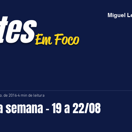
tes
Miguel L
Em Foco
o. de 2016
4 min de leitura
 semana - 19 a 22/08