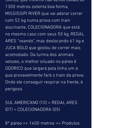
SARGE que mesmo não sendo cavalo de 
1300 metros ostenta boa forma, 
MISSISSIPI RIVER que vai adorar correr 
com 52 kg numa prova com train 
alucinante, COLECIONADORA que está 
no mesmo caso com seus 50 kg, REGAL 
ARES “voando”, mas deslocando 61 kg e 
JUCA BOLD que gostou de correr mais 
acomodado. Da turma dos animais 
velozes, o melhor situado no páreo é 
ODORICO que largará pela linha um e 
que provavelmente fará o train da prova. 
Onde ele conseguir respirar na frente, é 
perigoso.
SUL AMERICANO (10) = REGAL ARES 
(07) = COLECIONADORA (05)
8º páreo => 1400 metros => Produtos 