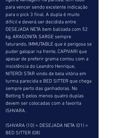
ligeira vantagem na partida, tem tudo 
para vencer sendo excelente indicação 
para o pick 3 final. A dupla é muito 
difícil e deverá ser decidida entre 
DESEJADA NETA bem balizada com 52 
kg, ARAGONITA SARGE sempre 
faturando, IMMUTABLE que é perigosa se 
puder galopar na frente, CAPIVARI que 
apesar de preferir grama contou com a 
insistência do Leandro Henrique, 
NITERÓI STAR vindo de bela vitória em 
turma parecida e BED SITTER que chega 
sempre perto das ganhadoras. No 
Betting 5 pelos menos quatro duplas 
devem ser colocadas com a favorita 
ISHVARA.
ISHVARA (10) = DESEJADA NETA (01) = 
BED SITTER (08)