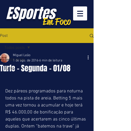
ESportes
Em Foco
Post
Todos posts
Miguel Leão
Todos posts
1 de ago. de 2016
6 min de leitura
Turfe - Segunda - 01/08
Turfe
Dez páreos programados para noturna 
todos na pista de areia. Betting 5 mais 
uma vez tornou a acumular e hoje terá 
R$ 46.000,00 de bonificação para 
aqueles que acertarem as cinco últimas 
duplas. Ontem “batemos na trave” já 