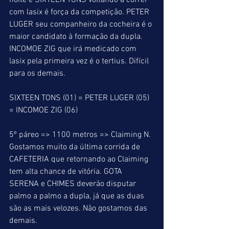
noite e SIXTEEN TONS voltando a correr 
com lasix é força da competição. PETER 
LUGER seu companheiro da cocheira é o 
maior candidato à formação da dupla. 
INCOMOE ZIG que irá medicado com 
lasix pela primeira vez é o tertius. Difícil 
para os demais.
SIXTEEN TONS (01) = PETER LUGER (05) 
= INCOMOE ZIG (06)
5º páreo => 1100 metros => Claiming N. 
Gostamos muito da última corrida de 
CAFETERIA que retornando ao Claiming 
tem alta chance de vitória. GOTA 
SERENA e CHIMES deverão disputar 
palmo a palmo a dupla, já que as duas 
são as mais velozes. Não gostamos das 
demais.