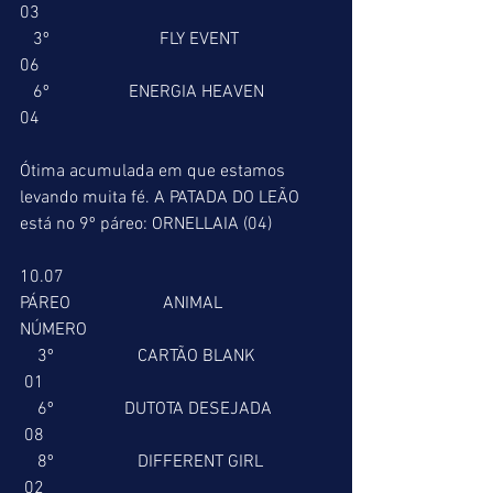
03
   3º                         FLY EVENT                   
06
   6º                  ENERGIA HEAVEN              
04
Ótima acumulada em que estamos 
levando muita fé. A PATADA DO LEÃO 
está no 9º páreo: ORNELLAIA (04)
10.07
PÁREO                     ANIMAL                     
NÚMERO
    3º                   CARTÃO BLANK                 
 01
    6º                DUTOTA DESEJADA             
 08
    8º                   DIFFERENT GIRL               
 02