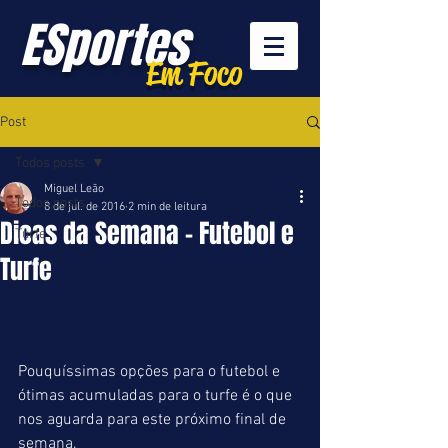
ESportes
Em Foco
Post
Todos posts
Miguel Leão
Todos posts
8 de jul. de 2016
2 min de leitura
Dicas da Semana - Futebol e
Turfe
Turfe
Pouquíssimas opções para o futebol e 
ótimas acumuladas para o turfe é o que 
nos aguarda para este próximo final de 
semana.