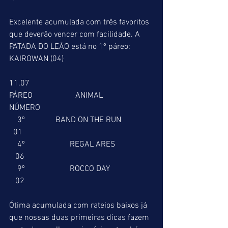
Excelente acumulada com três favoritos 
que deverão vencer com facilidade. A 
PATADA DO LEÃO está no 1º páreo: 
KAIROWAN (04)
11.07
PÁREO                     ANIMAL                     
NÚMERO
    3º               BAND ON THE RUN                
  01
    4º                      REGAL ARES                  
   06
    9º                      ROCCO DAY                     
   02
Ótima acumulada com rateios baixos já 
que nossas duas primeiras dicas fazem 