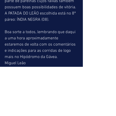
parte de parelhas cujos faixas também 
possuem boas possibilidades de vitória. 
A PATADA DO LEÃO escolhida está no 8º 
páreo: ÍNDIA NEGRA (08).
Boa sorte a todos, lembrando que daqui 
a uma hora aproximadamente 
estaremos de volta com os comentários 
e indicações para as corridas de logo 
mais no Hipódromo da Gávea.
Miguel Leão 