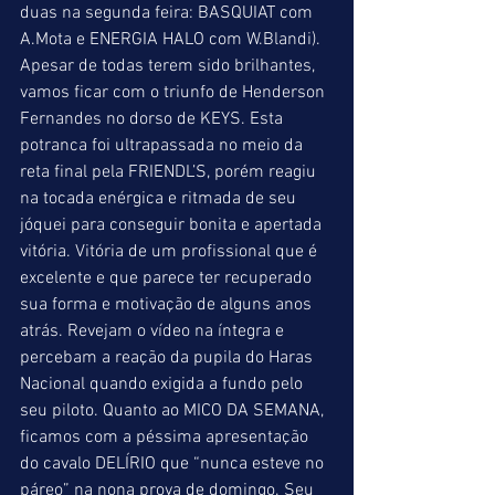
duas na segunda feira: BASQUIAT com 
A.Mota e ENERGIA HALO com W.Blandi). 
Apesar de todas terem sido brilhantes, 
vamos ficar com o triunfo de Henderson 
Fernandes no dorso de KEYS. Esta 
potranca foi ultrapassada no meio da 
reta final pela FRIENDL’S, porém reagiu 
na tocada enérgica e ritmada de seu 
jóquei para conseguir bonita e apertada 
vitória. Vitória de um profissional que é 
excelente e que parece ter recuperado 
sua forma e motivação de alguns anos 
atrás. Revejam o vídeo na íntegra e 
percebam a reação da pupila do Haras 
Nacional quando exigida a fundo pelo 
seu piloto. Quanto ao MICO DA SEMANA, 
ficamos com a péssima apresentação 
do cavalo DELÍRIO que “nunca esteve no 
páreo” na nona prova de domingo. Seu 