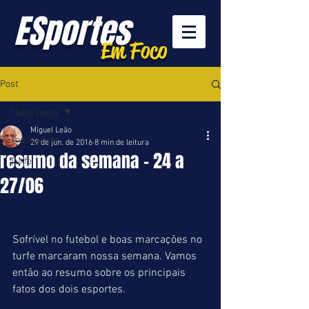
ESportes
Em Foco
Post
Todos posts
Miguel Leão
Todos posts
29 de jun. de 2016
8 min de leitura
resumo da semana - 24 a
Turfe
27/06
Sofrível no futebol e boas marcações no 
turfe marcaram nossa semana. Vamos 
então ao resumo sobre os principais 
fatos dos dois esportes.