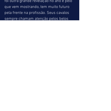
foi outra grande revelação no ano e pelo 
que vem mostrando, tem muito futuro 
pela frente na profissão. Seus cavalos 
sempre chamam atenção pelos belos 
galopes de apresentação antes das 
corridas. Suas vitórias com CÉU DE 
BRIGADEIRO e DESEJADO MAGEE 
sintetizam bem o que queremos dizer. 
Jaime M. B. Aragão vem ganhando 
muito nestes últimos meses, 
principalmente com os cavalos que 
foram para Centro de Treinamento e foi 
outro nome de realce. As suas recentes 
vitórias com COLDPLAY e SWEET NANA 
demonstram a boa fase deste treinador. 
Roberto Solanês sempre entre os 
primeiros foi novamente destaque e 
brilhou principalmente no treinamento 
de UNIVERSAL LAW que deu um 