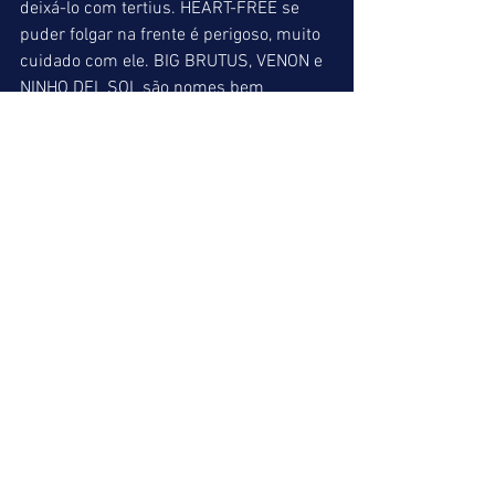
deixá-lo com tertius. HEART-FREE se 
puder folgar na frente é perigoso, muito 
cuidado com ele. BIG BRUTUS, VENON e 
NINHO DEL SOL são nomes bem 
colocados na quadrifeta com R$ 
20.000,00 de garantia.
JOKEMASTER (09) = HEART-FREE (01) = 
ASSOVIO (07)
INDICAÇÕES FINAIS
ACUMULADA DE VENCEDOR => 2º: 
JILARIS (08) = 5º: É FATO (01) = 10º: 
JOKEMASTER (09)
ACUMULADA DE PLACÉ => 1º: 
DESEJADA NETA (07) / 2º: JILARIS 
(08)/3º: JETRO(06)/ 5º: É FATO (01)/
 10º: JOKEMASTER (09)
BARBADA DO LEÃO => 5º: É FATO (01)