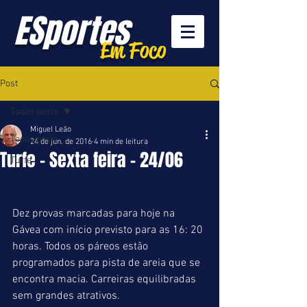
ESportes
Em Foco
Post
Todos posts
Miguel Leão
Todos posts
24 de jun. de 2016
4 min de leitura
Turfe - Sexta feira - 24/06
Turfe
Dez provas marcadas para hoje na 
Gávea com início previsto para as 16: 20 
horas. Todos os páreos estão 
programados para pista de areia que se 
encontra macia. Carreiras equilibradas 
sem grandes atrativos.