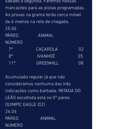
sábado a segunda. Faremos nossas 
marcações para as pistas programadas. 
As provas na grama terão cerca móvel 
de 6 metros na reta de chegada.
25.06
PÁREO                 ANIMAL                 
NÚMERO
   7º                    CAÇAROLA                  02
   8º                     IVANHOÉ                    05
   11º                  GREENHILL                 08 
Acumulada regular já que não 
consideramos nenhuma das três 
indicações como barbada. PATADA DO 
LEÃO escolhida está no 5º páreo: 
OLYMPIC EAGLE (02)
26.06
PÁREO                   ANIMAL             
NÚMERO