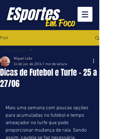
ESportes
Em Foco
Post
Todos posts
Miguel Leão
Todos posts
24 de jun. de 2016
1 min de leitura
Dicas de Futebol e Turfe - 25 a
Turfe
27/06
Mais uma semana com poucas opções 
para acumuladas no futebol e tempo 
ameaçador no turfe que pode 
proporcionar mudança de raia. Sendo 
assim, cautela se faz necessária.