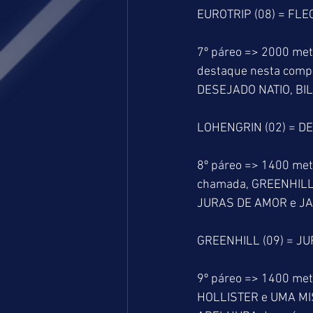
EUROTRIP (08) = FLEC
7º páreo => 2000 me
destaque nesta compan
DESEJADO NATIO, BIL
LOHENGRIN (02) = DE
8º páreo => 1400 metr
chamada, GREENHILL d
JURAS DE AMOR e JAZ
GREENHILL (09) = JU
9º páreo => 1400 met
HOLLISTER e UMA MISS