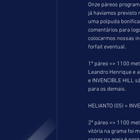
Onze páreos programad
já havíamos previsto 
uma polpuda bonifica
comentários para log
colocarmos nossas in
forfait eventual.
1º páreo => 1100 met
Leandro Henrique e a
e INVENCIBLE HILL são
para os demais.
HELIANTO (05) = INV
2º páreo => 1100 met
vitória na grama foi m
correr na areia é por