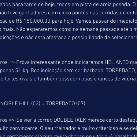
os para tarde de hoje, todos em pista de areia pesada. O 
não teve ganhadores com cinco pontos nas corridas de ont
ção de R$ 150.000,00 para hoje. Vamos passar de imediato
o mais. Não esperaremos como na semana passada até o me
dicações e não está afastada a possibilidade de seleciona
ros => Prova interessante onde indicaremos HELIANTO que
penas 51 kg. Boa indicação sem ser barbada. TORPEDAÇO,
 fortes rivais e também possuem boas chances de vitória. 
ENCIBLE HILL (03) = TORPEDAÇO (07)
ros => Se vier a correr, DOUBLE TALK merece certo destaqu
uito convincente. O seu treinador é muito criterioso e se de
que certamente ela tem muita chance de vitória. A parelha t