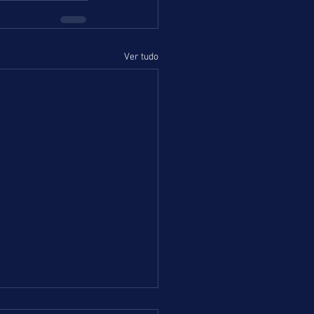
Ver tudo
 =DOMINGO = 02.08.26 = RJ