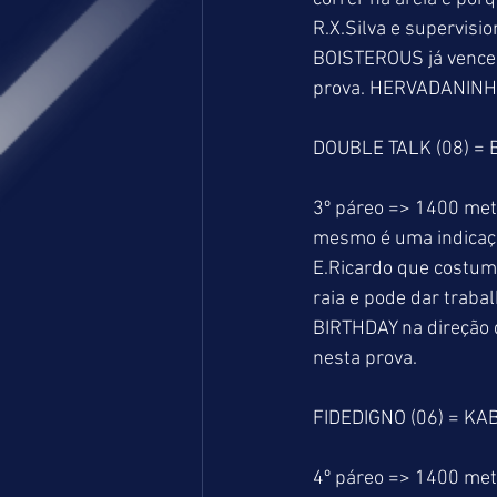
R.X.Silva e supervis
BOISTEROUS já vencer
prova. HERVADANINHA 
DOUBLE TALK (08) =
3º páreo => 1400 met
mesmo é uma indicaçã
E.Ricardo que costu
raia e pode dar traba
BIRTHDAY na direção 
nesta prova.
FIDEDIGNO (06) = KA
4º páreo => 1400 metr