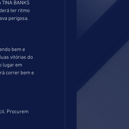
m TINA BANKS 
derá ter ritmo 
rova perigosa.
rendo bem e 
as vitórias do 
 lugar em 
rá correr bem e 
cil. Procurem 