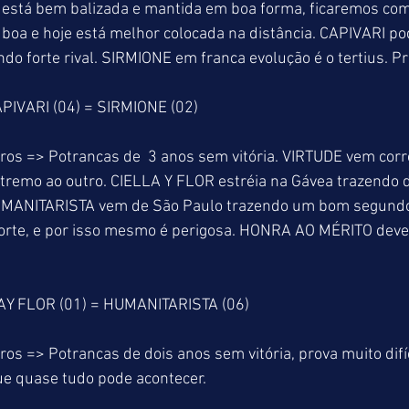
está bem balizada e mantida em boa forma, ficaremos co
é boa e hoje está melhor colocada na distância. CAPIVARI po
ndo forte rival. SIRMIONE em franca evolução é o tertius. P
PIVARI (04) = SIRMIONE (02)
ros => Potrancas de  3 anos sem vitória. VIRTUDE vem cor
remo ao outro. CIELLA Y FLOR estréia na Gávea trazendo du
HUMANITARISTA vem de São Paulo trazendo um bom segundo
forte, e por isso mesmo é perigosa. HONRA AO MÉRITO deve
AY FLOR (01) = HUMANITARISTA (06)
os => Potrancas de dois anos sem vitória, prova muito difí
que quase tudo pode acontecer.