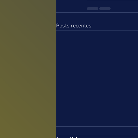
Posts recentes
TURFE = TERÇA-FEIRA = 04.08.26 =