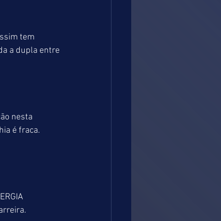
ssim tem 
da a dupla entre 
ão nesta 
a é fraca. 
NERGIA 
rreira. 