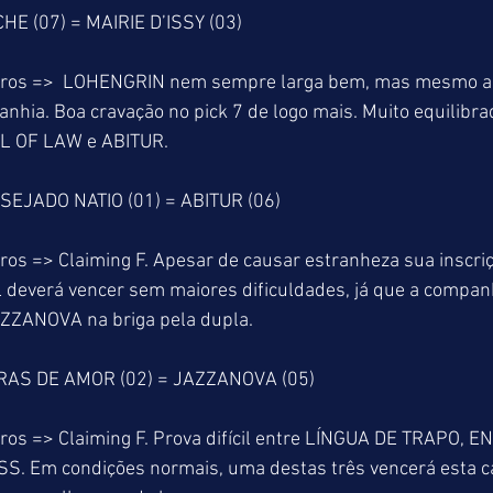
HE (07) = MAIRIE D’ISSY (03)
tros =>  LOHENGRIN nem sempre larga bem, mas mesmo a
hia. Boa cravação no pick 7 de logo mais. Muito equilibra
L OF LAW e ABITUR.
SEJADO NATIO (01) = ABITUR (06)
os => Claiming F. Apesar de causar estranheza sua inscriç
everá vencer sem maiores dificuldades, já que a companhi
ZANOVA na briga pela dupla.
RAS DE AMOR (02) = JAZZANOVA (05)
ros => Claiming F. Prova difícil entre LÍNGUA DE TRAPO, E
. Em condições normais, uma destas três vencerá esta ca