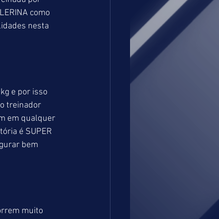
ALLERINA como 
idades nesta 
g e por isso 
o treinador 
m em qualquer 
itória é SUPER 
igurar bem 
orrem muito 