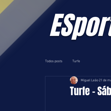
ESpor
Todos posts
Turfe
Miguel Leão
21 de ma
Turfe - Sá