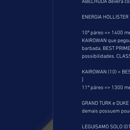
ABELHUDA deverá cor
ENERGIA HOLLISTER (
10º páreo => 1400 met
KAIROWAN que pegou u
barbada. BEST PRIME
possibilidades. CLASS
KAIROWAN (10) = BES
]
11º páreo => 1300 me
GRAND TURK e DUKE OF
demais possuem pouca
LEGUISAMO SOLO (01)