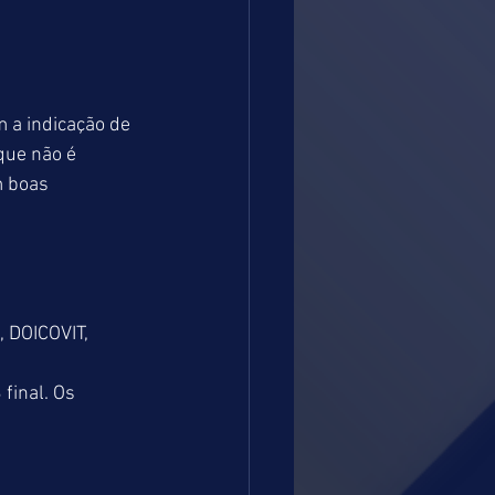
 a indicação de 
ue não é 
 boas 
 DOICOVIT,
inal. Os 