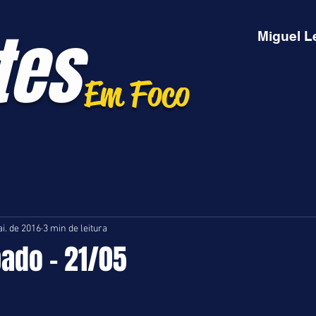
tes
Miguel L
Em Foco
i. de 2016
3 min de leitura
bado - 21/05