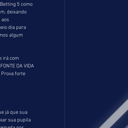
Betting 5 como 
em, deixando 
 aos 
io dia para 
rmos algum 
 irá com 
 FONTE DA VIDA 
Prova forte 
e já que sua 
ixar sua pupila 
reinada por 