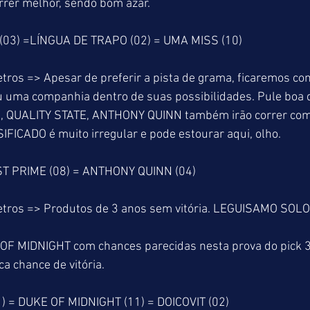
rer melhor, sendo bom azar.
03) =LÍNGUA DE TRAPO (02) = UMA MISS (10)
ros => Apesar de preferir a pista de grama, ficaremos com
ma companhia dentro de suas possibilidades. Pule boa q
, QUALITY STATE, ANTHONY QUINN também irão correr com
IFICADO é muito irregular e pode estourar aqui, olho.
T PRIME (08) = ANTHONY QUINN (04)
tros => Produtos de 3 anos sem vitória. LEGUISAMO SOLO,
 MIDNIGHT com chances parecidas nesta prova do pick 3 f
 chance de vitória.
 = DUKE OF MIDNIGHT (11) = DOICOVIT (02)