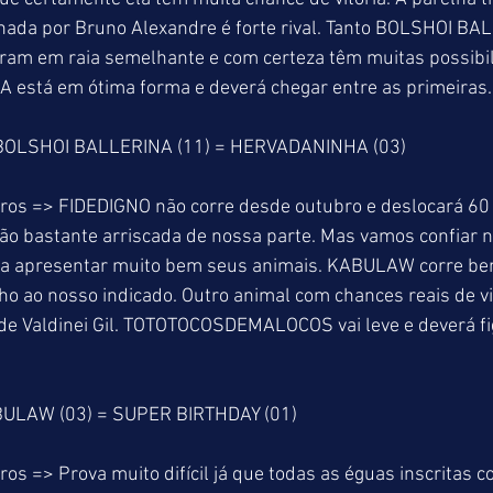
ionada por Bruno Alexandre é forte rival. Tanto BOLSHOI B
am em raia semelhante e com certeza têm muitas possibil
está em ótima forma e deverá chegar entre as primeiras.
 BOLSHOI BALLERINA (11) = HERVADANINHA (03)
ros => FIDEDIGNO não corre desde outubro e deslocará 60 k
o bastante arriscada de nossa parte. Mas vamos confiar n
ma apresentar muito bem seus animais. KABULAW corre be
lho ao nosso indicado. Outro animal com chances reais de v
de Valdinei Gil. TOTOTOCOSDEMALOCOS vai leve e deverá f
BULAW (03) = SUPER BIRTHDAY (01)
os => Prova muito difícil já que todas as éguas inscritas c