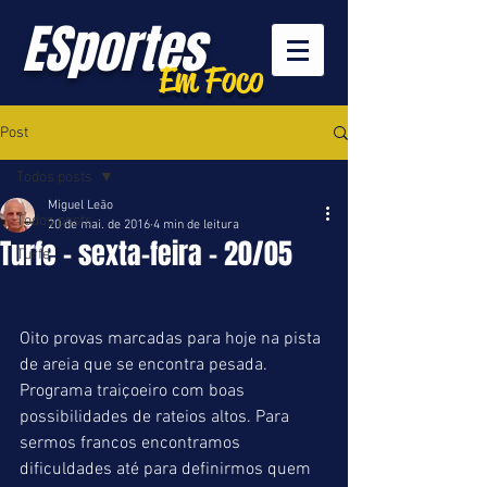
ESportes
Em Foco
Post
Todos posts
Miguel Leão
Todos posts
20 de mai. de 2016
4 min de leitura
Turfe - sexta-feira - 20/05
Turfe
Oito provas marcadas para hoje na pista 
de areia que se encontra pesada. 
Programa traiçoeiro com boas 
possibilidades de rateios altos. Para 
sermos francos encontramos 
dificuldades até para definirmos quem 