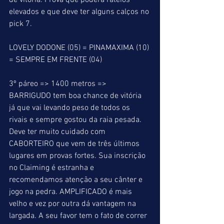
de vitória. Prova que poderá rateios 
elevados e que deve ter alguns calços no 
pick 7.
LOVELY DODONE (05) = PINAMAXIMA (10) 
= SEMPRE EM FRENTE (04)
3º páreo => 1400 metros => 
BARRIGUDO tem boa chance de vitória 
já que vai levando peso de todos os 
rivais e sempre gostou da raia pesada. 
Deve ter muito cuidado com 
CABORTEIRO que vem de três últimos 
lugares em provas fortes. Sua inscrição 
no Claiming é estranha e 
recomendamos atenção a seu cânter e 
jogo na pedra. AMPLIFICADO é mais 
velho e vez por outra dá vantagem na 
largada. A seu favor tem o fato de correr 