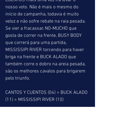
CUENTOS mais uma vez irá levar o 
nosso voto. Não é mais o mesmo do 
início de campanha, todavia é muito 
veloz e não sofre rebate na raia pesada. 
Se vier a fracassar, NO-MUCHO que 
gosta de correr na frente, BUSY BODY 
que correrá para uma partida, 
MISSISSIPI RIVER torcendo para haver 
briga na frente e BUCK ALADO que 
também corre o dobro na areia pesada, 
são os melhores cavalos para brigarem 
pelo triunfo.
CANTOS Y CUENTOS (04) = BUCK ALADO 
(11) = MISSISSIPI RIVER (10)
INDICAÇÕES FINAIS
ACUMULADA DE VENCEDOR => 3º: 02 / 
6º: 01 / 8º: 04