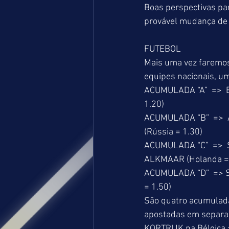
Boas perspectivas para
provável mudança de 
FUTEBOL
Mais uma vez faremo
equipes nacionais, um
ACUMULADA “A”  =>  BA
1.20)
ACUMULADA “B”  =>  
(Rússia = 1.30)
ACUMULADA “C”  =>  S
ALKMAAR (Holanda = 
ACUMULADA “D”  => SA
= 1.50)
São quatro acumulada
apostadas em separad
KORTRIJK na Bélgica 