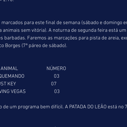
s marcados para este final de semana (sábado e domingo e
 animais sem vitória). A noturna de segunda feira está um
s barbadas. Faremos as marcações para pista de areia, exc
o Borges (7º páreo de sábado).
     ANIMAL                         NÚMERO
   EUQUEMANDO                          03
  JUST KEY                               07
 LEAVING VEGAS                         03
 de um programa bem difícil. A PATADA DO LEÃO está no 7º