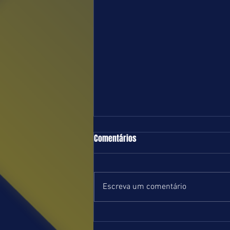
TURFE = DOMINGO = 09.08.26 = SP
Comentários
Boa e equilibrada programação
marcada para o próximo domingo
no Hipódromo de Cidade Jardim.
Escreva um comentário
Com início previsto para 13 horas,
serão nove páreos na grama e um
na areia, ambas leves. Estamos