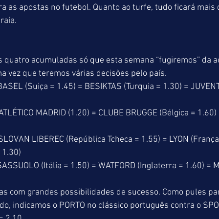
 as apostas no futebol. Quanto ao turfe, tudo ficará mais d
raia.
s quatro acumuladas só que esta semana “fugiremos” da 
a vez que teremos várias decisões pelo país.
SEL (Suiça = 1.45) = BESIKTAS (Turquia = 1.30) = JUVENTU
ATLÉTICO MADRID (1.20) = CLUBE BRUGGE (Bélgica = 1.60
LOVAN LIBEREC (República Tcheca = 1.55) = LYON (França 
1.30)
SSUOLO (Itália = 1.50) = WATFORD (Inglaterra = 1.60) =
s com grandes possibilidades de sucesso. Como pules pa
o, indicamos o PORTO no clássico português contra o SPO
= 2.10.