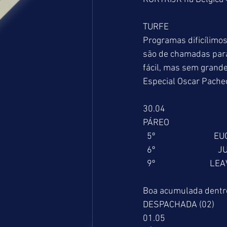
TURFE
Programas dificílimo
são de chamadas para
fácil, mas sem grande
Especial Oscar Pachec
30.04
PÁREO                        
  5º                          
  6º                             
  9º                          
Boa acumulada dentro
DESPACHADA (02)
01.05