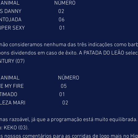
     ANIMAL                            NÚMERO
  IT’S DANNY                              02
    ENTOJADA                              06
   SUPER SEXY                            01
não consideramos nenhuma das três indicações como barb
bons dividendos em caso de êxito. A PATADA DO LEÃO selec
NTURY (07)
    ANIMAL                               NÚMERO
  LITE MY FIRE                              05
  VITIMADO                                  01
 BELEZA MARI                              02
as razoável, já que a programação está muito equilibrada
: KEKO (03).
s nossos comentários para as corridas de logo mais no Hi