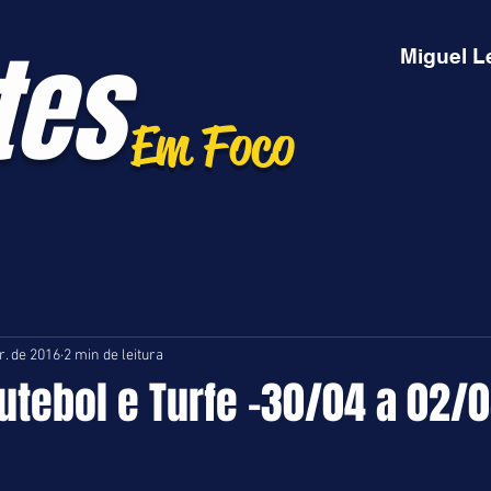
tes
Miguel L
Em Foco
r. de 2016
2 min de leitura
utebol e Turfe -30/04 a 02/