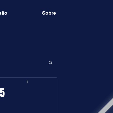
eão
Sobre
05