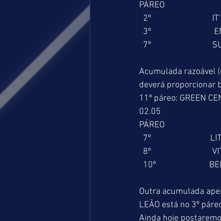
PÁREO                        
  2º                             
  3º                            
  7º                            
Acumulada razoável (
deverá proporcionar 
11º páreo: GREEN CE
02.05
PÁREO                         
  7º                            
  8º                             
  10º                          
Outra acumulada apen
LEÃO está no 3º páreo
Ainda hoje postaremo