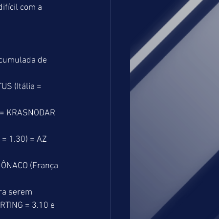
ifícil com a 
acumulada de 
S (Itália = 
) = KRASNODAR 
= 1.30) = AZ 
 MÔNACO (França 
ra serem 
RTING = 3.10 e 