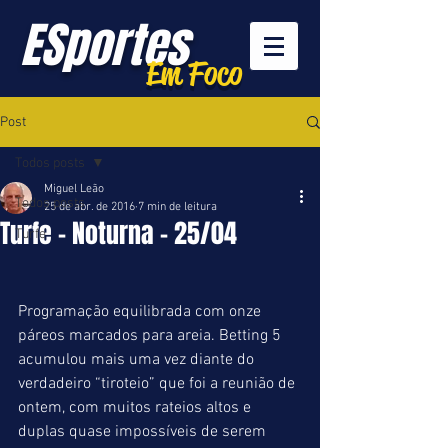
ESportes
Em Foco
Post
Todos posts
Miguel Leão
Todos posts
25 de abr. de 2016
7 min de leitura
Turfe - Noturna - 25/04
Turfe
Programação equilibrada com onze 
páreos marcados para areia. Betting 5 
acumulou mais uma vez diante do 
verdadeiro “tiroteio” que foi a reunião de 
ontem, com muitos rateios altos e 
duplas quase impossíveis de serem 