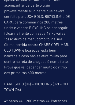
apesar de não ser barbada. Deverá 
acompanhar de perto o train 
provavelmente alucinante que deverá 
ser feito por JUCA BOLD, BICYCLING e DE 
CAPA, para dominar nos 200 metros 
finais e vencer. BICYCLING se conseguir 
folgar na frente com seus 49 kg vai ser 
“osso duro de roer”, como foi na sua 
última corrida contra CHABRY DEL MAR. 
OLD TOWN é boa égua, está bem 
balizada e caso não se atire muito para 
dentro na reta de chegada é nome forte. 
Prova que vai depender muito do ritmo 
dos primeiros 600 metros.
BARRIGUDO (04) = BICYCLING (02) = OLD 
TOWN (06)
4º páreo => 1200 metros => Potrancas 