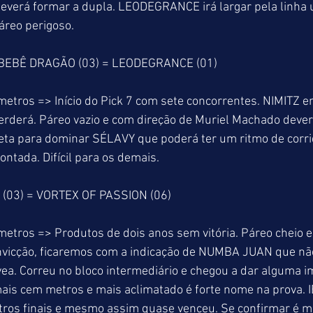
 deverá formar a dupla. LEODEGRANCE irá largar pela linh
áreo perigoso.
BEBÊ DRAGÃO (03) = LEODEGRANCE (01)
metros => Início do Pick 7 com sete concorrentes. NIMITZ e
erderá. Páreo vazio e com direção de Muriel Machado dever
reta para dominar SÉLAVY que poderá ter um ritmo de corrid
ntada. Difícil para os demais.
 (03) = VORTEX OF PASSION (06)
metros => Produtos de dois anos sem vitória. Páreo cheio e 
onvicção, ficaremos com a indicação de NUMBA JUAN que nã
ea. Correu no bloco intermediário e chegou a dar alguma 
 mais cem metros e mais aclimatado é forte nome na prova. 
ros finais e mesmo assim quase venceu. Se confirmar é mu