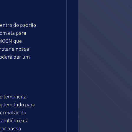
dentro do padrão 
om ela para 
MOON que 
otar a nossa 
poderá dar um 
e tem muita 
ng tem tudo para 
formação da 
 também é da 
rar nossa 