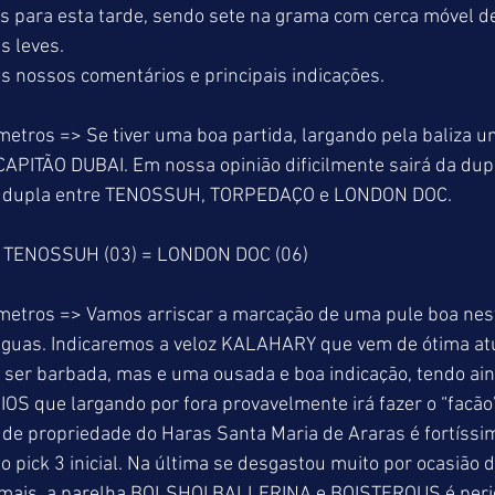
 para esta tarde, sendo sete na grama com cerca móvel de
s leves.
s nossos comentários e principais indicações.
metros => Se tiver uma boa partida, largando pela baliza u
o CAPITÃO DUBAI. Em nossa opinião dificilmente sairá da dup
il a dupla entre TENOSSUH, TORPEDAÇO e LONDON DOC.
= TENOSSUH (03) = LONDON DOC (06)
 metros => Vamos arriscar a marcação de uma pule boa nes
éguas. Indicaremos a veloz KALAHARY que vem de ótima a
 ser barbada, mas e uma ousada e boa indicação, tendo ai
OS que largando por fora provavelmente irá fazer o “facão”
de propriedade do Haras Santa Maria de Araras é fortíssim
o pick 3 inicial. Na última se desgastou muito por ocasião 
emais, a parelha BOLSHOI BALLERINA e BOISTEROUS é perig