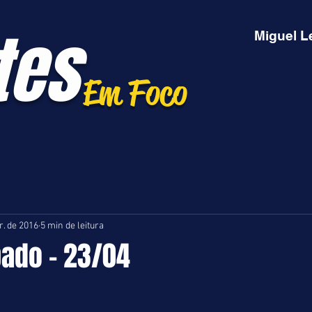
tes
Miguel L
Em Foco
r. de 2016
5 min de leitura
bado - 23/04