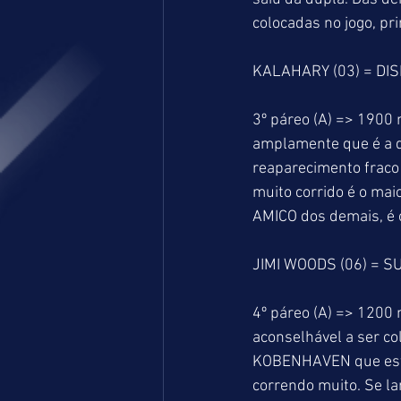
colocadas no jogo, pri
KALAHARY (03) = DI
3º páreo (A) => 1900 
amplamente que é a d
reaparecimento fraco 
muito corrido é o mai
AMICO dos demais, é 
JIMI WOODS (06) = SU
4º páreo (A) => 1200 
aconselhável a ser c
KOBENHAVEN que estav
correndo muito. Se lar