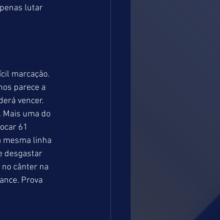
penas lutar 
cil marcação. 
nos parece a 
erá vencer. 
 Mais uma do 
ocar 61 
a mesma linha 
e desgastar 
 no cânter na 
ance. Prova 