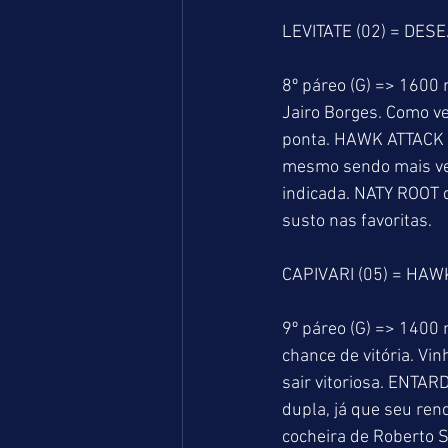
LEVITATE (02) = DES
8º páreo (G) => 1600 
Jairo Borges. Como v
ponta. HAWK ATTACK
mesmo sendo mais vel
indicada. NATY ROOT d
susto nas favoritas.
CAPIVARI (05) = HAW
9º páreo (G) => 1400
chance de vitória. Vi
sair vitoriosa. ENTA
dupla, já que seu re
cocheira de Roberto 