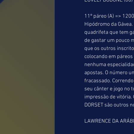
LOVELY DODONE (06) 
11º páreo (A) => 1200
Hipódromo da Gávea. 
quadrifeta que tem gar
de gastar um pouco ma
que os outros inscri
colocando em páreos 
nenhuma especialidad
apostas. O número u
fracassado. Correndo 
seu cânter e jogo no
impressão de vitória.
DORSET são outros n
LAWRENCE DA ARÁBIA 