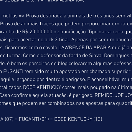
= SOULMATE (07) = PINAMAXIMA (04)
 metros => Prova destinada a animais de três anos sem vitó
Prova de animais fracos que podem proporcionar um rateio
antia de R$ 20.000,00 de bonificação. Tipo da carreira que 
is para acertar no pick 3 final. Apenas por ser um pouco 
tos, ficaremos com o cavalo LAWRENCE DA ARÁBIA que já an
de turma. Como o defensor da farda de Sinval Domingues d
e, é bom os parceiros do blog colocarem algumas defesas
m FUGANTI tem sido muito apostado em chamada superior 
aqui e largando por dentro é perigoso. É aconselhável muit
 totalizador. DOCE KENTUCKY correu mais poupado na última
 Caso confirme aquela atuação, é perigoso. REMIDO, JOE JOV
omes que podem ser combinados nas apostas para quadrif
(07) = FUGANTI (01) = DOCE KENTUCKY (13)