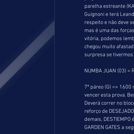
parelha estreante (K
Guignoni e terá Lean
respeito e não deve s
mas é uma das forças 
vitória, podemos lem
chegou muito afastado
surpresa se tivermos 
NUMBA JUAN (03) = R
7º páreo (G) => 1600
vencer esta prova. B
Deverá correr no bloc
reforço de DESEJADO 
demais, DESTIEMPO é 
GARDEN GATES a segu