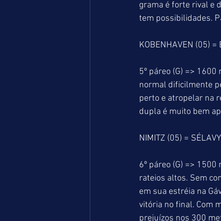
grama é forte rival e
tem possibilidades. P
KOBENHAVEN (05) = 
5º páreo (G) => 1600 
normal dificilmente p
perto e atropelar na 
dupla é muito bem apo
NIMITZ (05) = SÉLAVY
6º páreo (G) => 1500 
rateios altos. Sem c
em sua estréia na Gáv
vitória no final. Com
prejuízos nos 300 met