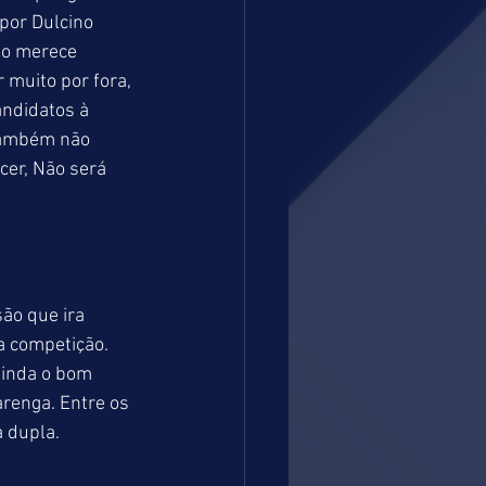
por Dulcino 
ão merece 
muito por fora, 
ndidatos à 
também não 
er, Não será 
ão que ira 
 competição. 
ainda o bom 
renga. Entre os 
 dupla. 