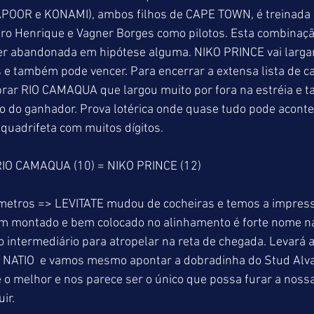
APOOR e KONAMI), ambos filhos de CAPE TOWN, é treinada 
dro Henrique e Vagner Borges como pilotos. Esta combinaç
er abandonada em hipótese alguma. NIKO PRINCE vai largar 
e também pode vencer. Para encerrar a extensa lista de ca
brar RIO CAMAQUA que largou muito por fora na estréia e 
 do ganhador. Prova lotérica onde quase tudo pode acontec
quadrifeta com muitos dígitos.
IO CAMAQUA (10) = NIKO PRINCE (12)
 metros => LEVITATE mudou de cocheiras e temos a impress
em montado e bem colocado no alinhamento é forte nome na
o intermediário para atropelar na reta de chegada. Levará 
NATIO  e vamos mesmo apontar a dobradinha do Stud Alva
o melhor e nos parece ser o único que possa furar a nossa
ir.