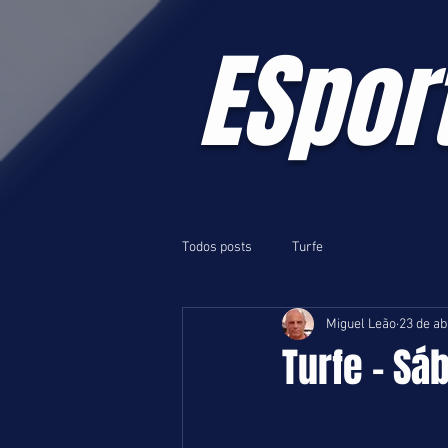
ESpor
Todos posts
Turfe
Miguel Leão
23 de ab
Turfe - Sá