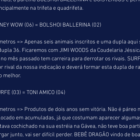
ncipalmente na trifeta e quadrifeta.
SNEY WOW (06) = BOLSHOI BALLERINA (02)
metros => Apenas seis animais inscritos e uma dupla aqui 
upla 36. Ficaremos com JIMI WOODS da Coudelaria Jéssic
no mês passado tem carreira para derrotar os rivais. SURF
or rival da nossa indicação e deverá formar esta dupla de ra
o melhor.
RFE (03) = TONI AMICO (04)
metros => Produtos de dois anos sem vitória. Não é páreo 
olocado em acumuladas, já que costumam aparecer algumas
a cochichado na sua estréia na Gávea, não teve boa parti
gar junto, vai ser difícil perder. BEBÊ DRAGÃO vindo de boa