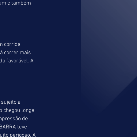
a um e também 
m corrida 
á correr mais 
a favorável. A 
sujeito a 
o chegou longe 
impressão de 
IBARRA teve 
ito perigoso. A 