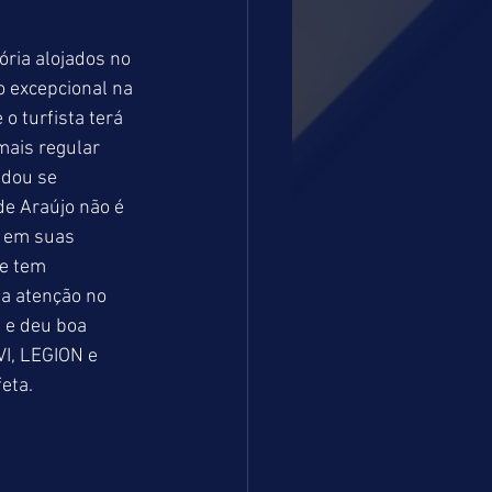
ria alojados no 
 excepcional na 
o turfista terá 
mais regular 
dou se 
e Araújo não é 
 em suas 
e tem 
a atenção no 
 e deu boa 
I, LEGION e 
eta.