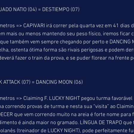
EJADO NATIO (04) = DESTIEMPO (07)
metros => CAPIVARI irá correr pela quarta vez em 41 dias 
em mais ou menos mantendo seu peso físico, iremos ficar c
 que também vem sempre chegando por perto e DANCING 
ha, ostenta ótima forma são rivais perigosas e podem derr
everá fazer o train da prova, e se puder florear na frente 
K ATTACK (07) = DANCING MOON (06)
 metros => Claiming F. LUCKY NIGHT pegou turma favorável 
nha correndo provas de turma e nesta sua “visita” ao Claimi
RDECER que vem correndo muito na areia é forte nome para 
ndimento é ainda maior no gramado. LÍNGUA DE TRAPO que
Solanês (treinador de LUCKY NIGHT), pode perfeitamente fu