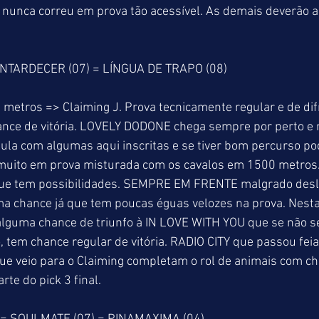
 nunca correu em prova tão acessível. As demais deverão a
ENTARDECER (07) = LÍNGUA DE TRAPO (08)
 metros => Claiming J. Prova tecnicamente regular e de difí
nce de vitória. LOVELY DODONE chega sempre por perto e 
ula com algumas aqui inscritas e se tiver bom percurso pod
uito em prova misturada com os cavalos em 1500 metros.
ue tem possibilidades. SEMPRE EM FRENTE malgrado desl
 chance já que tem poucas éguas velozes na prova. Nest
 alguma chance de triunfo à IN LOVE WITH YOU que se não s
 tem chance regular de vitória. RADIO CITY que passou feia
e veio para o Claiming completam o rol de animais com ch
arte do pick 3 final.