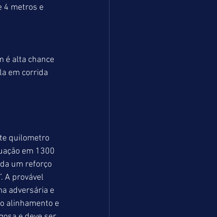
 4 metros e 
m é alta chance 
la em corrida 
te quilometro 
tuação em 1300 
nda um reforço 
. A provável 
a adversária e 
do alinhamento e 
osa e deve ser 