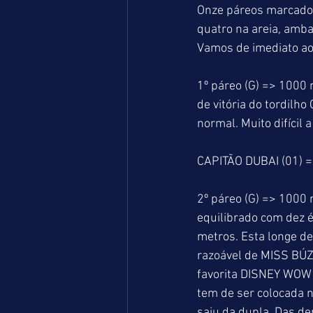
Onze páreos marcados
quatro na areia, amba
Vamos de imediato ao
1º páreo (G) => 1000 
de vitória do tordilh
normal. Muito difíc
CAPITÃO DUBAI (01) 
2º páreo (G) => 1000
equilibrado com dez 
metros. Esta longe de
razoável de MISS BÚZI
favorita DISNEY WOW 
tem de ser colocada n
saiu da dupla. Das d